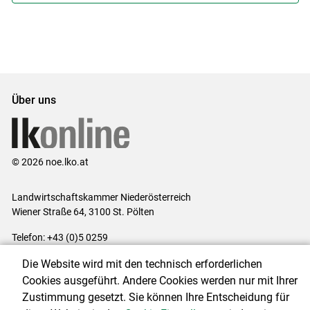
Über uns
© 2026 noe.lko.at
Landwirtschaftskammer Niederösterreich
Wiener Straße 64, 3100 St. Pölten
Telefon: +43 (0)5 0259
E-Mail:
office@lk-noe.at
Die Website wird mit den technisch erforderlichen
Impressum
|
Kontakt
|
Datenschutzerklärung
|
Barrierefreiheit
|
Cookies ausgeführt. Andere Cookies werden nur mit Ihrer
Cookie-Einstellungen
Zustimmung gesetzt. Sie können Ihre Entscheidung für