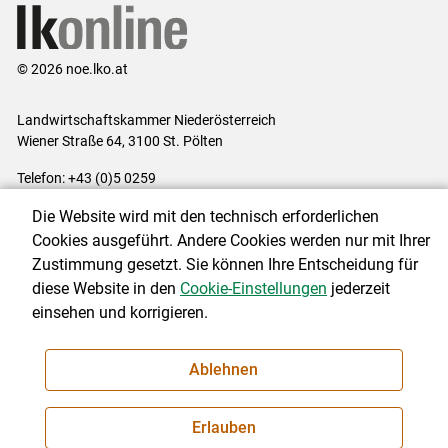
© 2026 noe.lko.at
Landwirtschaftskammer Niederösterreich
Wiener Straße 64, 3100 St. Pölten
Telefon: +43 (0)5 0259
E-Mail:
office@lk-noe.at
Die Website wird mit den technisch erforderlichen
Impressum
|
Kontakt
|
Datenschutzerklärung
|
Barrierefreiheit
|
Cookies ausgeführt. Andere Cookies werden nur mit Ihrer
Cookie-Einstellungen
Zustimmung gesetzt. Sie können Ihre Entscheidung für
diese Website in den
Cookie-Einstellungen
jederzeit
einsehen und korrigieren.
NEWSLETTER
Ablehnen
Erlauben