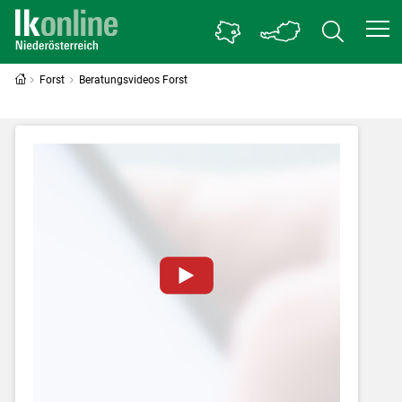
Forst
Beratungsvideos Forst
Zum Abspielen von YouTube-Videos auf
dieser Website müssen Cookies gesetzt
werden
.
Für weitere Informationen lesen Sie bitte
unsere
Datenschutzerklärung
.Sie können Ihre
Entscheidung für diese Website in den Cookie-