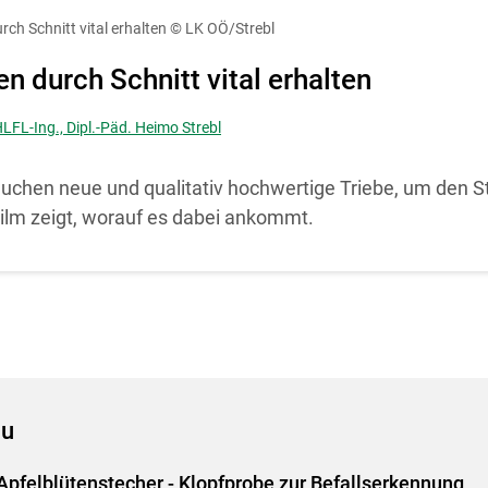
diese Website in den Cookie-Einstellungen jederzeit einsehen un
rch Schnitt vital erhalten
© LK OÖ/Strebl
Cookies Einstellungen
Akzeptieren
n durch Schnitt vital erhalten
HLFL-Ing., Dipl.-Päd. Heimo Strebl
uchen neue und qualitativ hochwertige Triebe, um den St
Film zeigt, worauf es dabei ankommt.
au
Apfelblütenstecher - Klopfprobe zur Befallserkennung