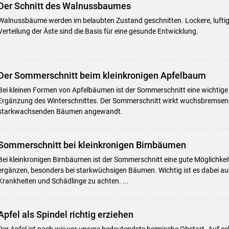
Der Schnitt des Walnussbaumes
Walnussbäume werden im belaubten Zustand geschnitten. Lockere, luftig
Verteilung der Äste sind die Basis für eine gesunde Entwicklung.
Der Sommerschnitt beim kleinkronigen Apfelbaum
Bei kleinen Formen von Apfelbäumen ist der Sommerschnitt eine wichti
Ergänzung des Winterschnittes. Der Sommerschnitt wirkt wuchsbremsend.
starkwachsenden Bäumen angewandt.
Sommerschnitt bei kleinkronigen Birnbäumen
Bei kleinkronigen Birnbäumen ist der Sommerschnitt eine gute Möglichkei
ergänzen, besonders bei starkwüchsigen Bäumen. Wichtig ist es dabei au
Krankheiten und Schädlinge zu achten. ...
Apfel als Spindel richtig erziehen
Der Apfel ist nach wie vor unsere bedeutendste heimische Obstart. Auf