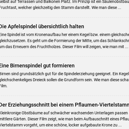
selbst auf Terrassen und Balkonen Platz. Im Prinzip ist ein Säulenobstba
Fruchtast, welcher gleichzeitig den Stamm darstellt. Wie man diese ...
Die Apfelspindel übersichtlich halten
Eine Spindel ist vom Kronenaufbau her einem Kegel bzw. einem gleichsche
gleichzusetzen. Es geht um die Formierung der Mitte, um das Schlanksch
um das Erneuern des Fruchtholzes. Dieser Film will zeigen, wie man mit ...
Eine Birnenspindel gut formieren
Birnen sind grundsätzlich gut für die Spindelerziehung geeignet. Ein Kegel
gleichschenkeliges Dreieck sollen die Grundform sein. Wie man diese schaff
Film.
Der Erziehungsschnitt bei einem Pflaumen-Viertelstam
Kleinkronige Obstbäume auf schwächer wachsenden Unterlagen passen a
mittlere Gärten. Dieser Film zeigt, wie man beim Aufbauschnitt eines Pf
Viertelstamm vorgeht, um eine schöne, locker aufgebaute Krone zu ...