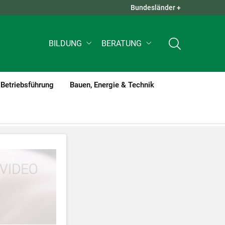
Bundesländer +
QUICK LINKS +
BILDUNG
BERATUNG
Betriebsführung
Bauen, Energie & Technik
tzt werden
.
nnen Ihre