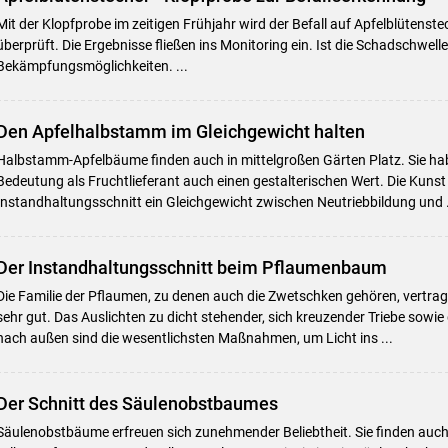
Mit der Klopfprobe im zeitigen Frühjahr wird der Befall auf Apfelblütenste
überprüft. Die Ergebnisse fließen ins Monitoring ein. Ist die Schadschwelle 
Bekämpfungsmöglichkeiten. ...
Den Apfelhalbstamm im Gleichgewicht halten
Halbstamm-Apfelbäume finden auch in mittelgroßen Gärten Platz. Sie ha
Bedeutung als Fruchtlieferant auch einen gestalterischen Wert. Die Kunst 
Instandhaltungsschnitt ein Gleichgewicht zwischen Neutriebbildung und .
Der Instandhaltungsschnitt beim Pflaumenbaum
Skip to main content
Die Familie der Pflaumen, zu denen auch die Zwetschken gehören, vertrag
sehr gut. Das Auslichten zu dicht stehender, sich kreuzender Triebe sowie
nach außen sind die wesentlichsten Maßnahmen, um Licht ins ...
Der Schnitt des Säulenobstbaumes
Säulenobstbäume erfreuen sich zunehmender Beliebtheit. Sie finden auch i