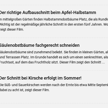
Der richtige Aufbauschnitt beim Apfel-Halbstamm
In mittelgroßen Gärten finden Halbstammobstbäume Platz, die als Rund
Wichtig ist der regelmäßige jährliche Schnitt in den ersten fünf Jahren. 
zeigt dieser Film.
Säulenobstbäume fachgerecht schneiden
Säulenobstbäume sind zunehmend beliebt. Sie finden in kleinen Gärten, 
und Terrassen Platz. Im Grunde handelt es sich um einen senkrechten, a
Fruchtast, auf dem das Fruchtholz sitzt. Dieser Film zeigt den Schnitt ...
Der Schnitt bei Kirsche erfolgt im Sommer!
Die Süß- und Sauerkirschen werden nach der Ernte bis etwa Mitte Septem
dabei zu acht ist, zeigt dieser Film.