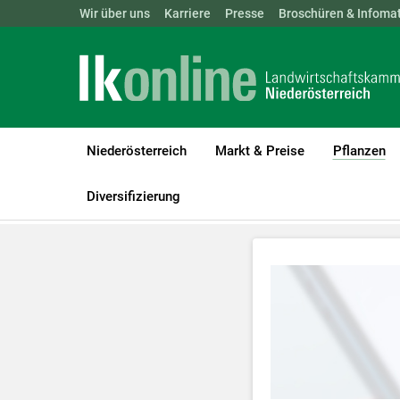
Landwirtschaftskammern:
Wir über uns
Karriere
Presse
ÖSTERREICH
Broschüren & Infomat
BGLD
KTN
Niederösterreich
Markt & Preise
Pflanzen
(c
LK Niederösterreich
Pflanzen
Videos Pflanzenbau
Videos O
Diversifizierung
Zum Abspielen 
Für weitere I