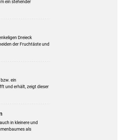
um ein stehender
nkeligen Dreieck
neiden der Fruchtäste und
 bzw. ein
t und erhält, zeigt dieser
m
uch in kleinere und
laumenbaumes als