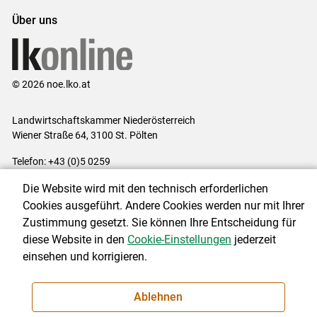
Über uns
© 2026 noe.lko.at
Landwirtschaftskammer Niederösterreich
Wiener Straße 64, 3100 St. Pölten
Telefon: +43 (0)5 0259
E-Mail:
office@lk-noe.at
Die Website wird mit den technisch erforderlichen
Impressum
|
Kontakt
|
Datenschutzerklärung
|
Barrierefreiheit
|
Cookies ausgeführt. Andere Cookies werden nur mit Ihrer
Cookie-Einstellungen
Zustimmung gesetzt. Sie können Ihre Entscheidung für
diese Website in den
Cookie-Einstellungen
jederzeit
einsehen und korrigieren.
NEWSLETTER
Ablehnen