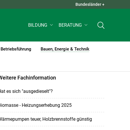
Bundesländer +
QUICK LINKS +
BILDUNG
BERATUNG
Betriebsführung
Bauen, Energie & Technik
(current)1
Weitere Fachinformation
at es sich "ausgedieselt"?
Biomasse - Heizungserhebung 2025
Wärmepumpen teuer, Holzbrennstoffe günstig