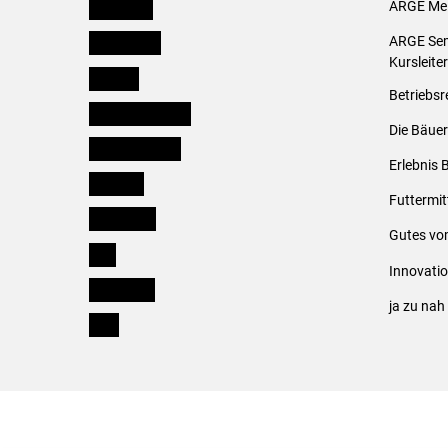
Österreich
ARGE Mei
Burgenland
ARGE Sem
Kursleite
Kärnten
Betriebsr
Niederösterreich
Die Bäuer
Oberösterreich
Erlebnis 
Salzburg
Futtermit
Steiermark
Gutes vo
Tirol
Innovati
Vorarlberg
ja zu na
Wien