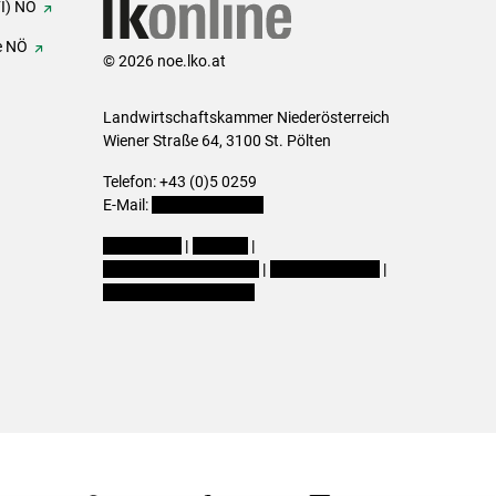
FI) NÖ
e NÖ
© 2026 noe.lko.at
Landwirtschaftskammer Niederösterreich
Wiener Straße 64, 3100 St. Pölten
Telefon: +43 (0)5 0259
E-Mail:
office@lk-noe.at
Impressum
|
Kontakt
|
Datenschutzerklärung
|
Barrierefreiheit
|
Cookie-Einstellungen