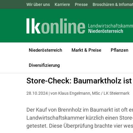
Landwirtschaftskammern:
Wir über uns
Karriere
Presse
ÖSTERREICH
Broschüren & Infomat
BGLD
KTN
Niederösterreich
Markt & Preise
Pflanzen
LK Niederösterreich
Bauen, Energie & Technik
Strom, Wärme un
Diversifizierung
Store-Check: Baumarktholz ist 
28.10.2024 | von Klaus Engelmann, MSc / LK Steiermark
Der Kauf von Brennholz im Baumarkt ist oft 
Landwirtschaftskammer kürzlich einen Store
getestet. Diese Überprüfung brachte vier wes