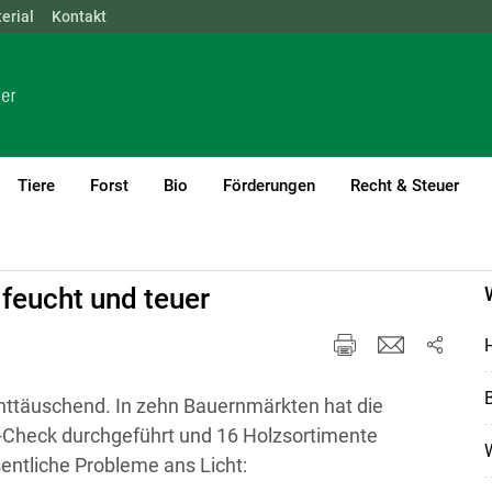
erial
NÖ
Kontakt
OÖ
SBG
STMK
TIROL
VBG
WIEN
Tiere
Forst
Bio
Förderungen
Recht & Steuer
d Mobilität
feucht und teuer
H
enttäuschend. In zehn Bauernmärkten hat die
-Check durchgeführt und 16 Holzsortimente
entliche Probleme ans Licht: