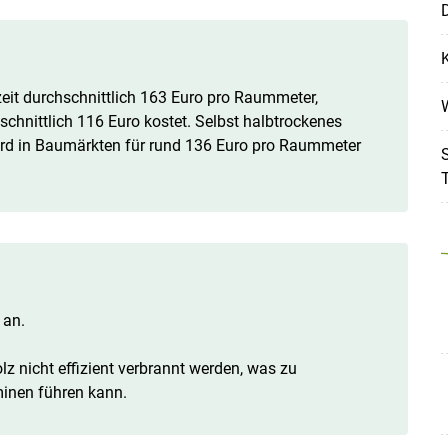
K
eit durchschnittlich 163 Euro pro Raummeter,
W
chnittlich 116 Euro kostet. Selbst halbtrockenes
ird in Baumärkten für rund 136 Euro pro Raummeter
S
T
Skip to main content
 an.
 nicht effizient verbrannt werden, was zu
inen führen kann.