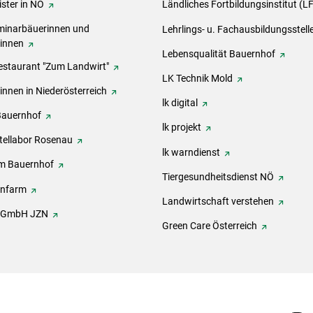
ster in NÖ
Ländliches Fortbildungsinstitut (L
inarbäuerinnen und
Lehrlings- u. Fachausbildungsstell
rinnen
Lebensqualität Bauernhof
estaurant "Zum Landwirt"
LK Technik Mold
innen in Niederösterreich
lk digital
Bauernhof
lk projekt
tellabor Rosenau
lk warndienst
m Bauernhof
Tiergesundheitsdienst NÖ
onfarm
Landwirtschaft verstehen
h GmbH JZN
Green Care Österreich