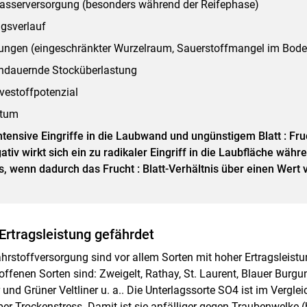
sserversorgung (besonders während der Reifephase)
ngsverlauf
ungen (eingeschränkter Wurzelraum, Sauerstoffmangel im Bode
andauernde Stocküberlastung
vestoffpotenzial
stum
ntensive Eingriffe in die Laubwand und ungünstigem Blatt : Fruc
tiv wirkt sich ein zu radikaler Eingriff in die Laubfläche währ
, wenn dadurch das Frucht : Blatt-Verhältnis über einen Wert v
Ertragsleistung gefährdet
hrstoffversorgung sind vor allem Sorten mit hoher Ertragsleist
offenen Sorten sind: Zweigelt, Rathay, St. Laurent, Blauer Burgun
 und Grüner Veltliner u. a.. Die Unterlagssorte SO4 ist im Vergle
er Trockenstress. Damit ist sie anfälliger gegen Traubenwelke (