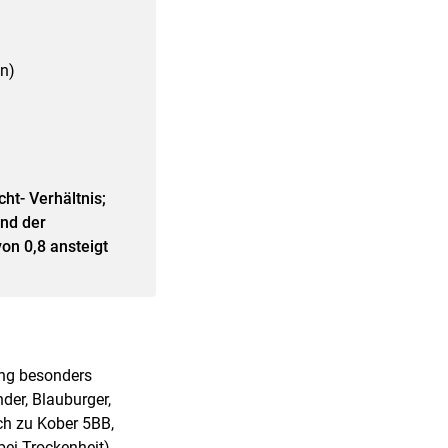
n)
ht- Verhältnis;
end der
on 0,8 ansteigt
ung besonders
der, Blauburger,
ich zu Kober 5BB,
bei Trockenheit).