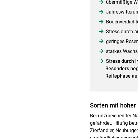
übermäßige Wa
Jahreswitteru
Bodenverdicht
Stress durch 
geringes Reser
starkes Wach
Stress durch i
Besonders nega
Reifephase aus
Sorten mit hoher 
Bei unzureichender Nä
gefährdet. Häufig betr
Zierfandler, Neuburger
empfindlicher gegenüb