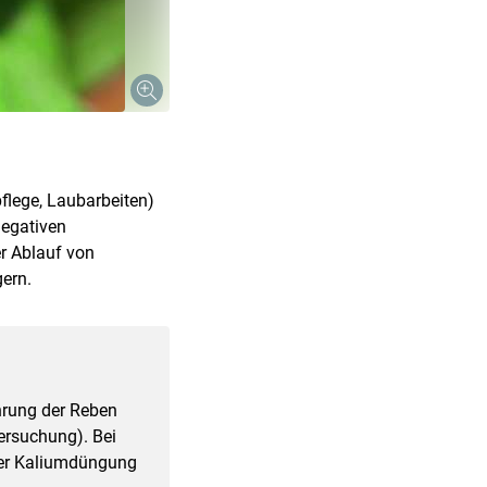
flege, Laubarbeiten)
negativen
er Ablauf von
ern.
hrung der Reben
ersuchung). Bei
der Kaliumdüngung