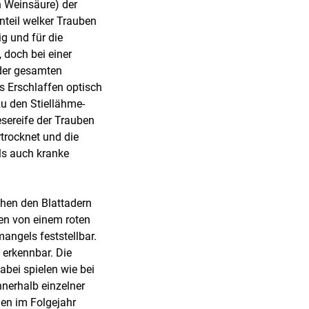
n Weinsäure) der
nteil welker Trauben
ig und für die
 doch bei einer
 der gesamten
as Erschlaffen optisch
zu den Stiellähme-
esereife der Trauben
rtrocknet und die
als auch kranke
hen den Blattadern
ten von einem roten
ngels feststellbar.
 erkennbar. Die
Dabei spielen wie bei
nnerhalb einzelner
nen im Folgejahr