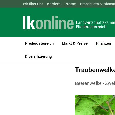
Landwirtschaftskammern:
Wir über uns
Karriere
Presse
ÖSTERREICH
Broschüren & Infomat
BGLD
KTN
Niederösterreich
Markt & Preise
Pflanzen
(c
LK Niederösterreich
Pflanzen
Weinbau
Sonstige Schädigun
Diversifizierung
Traubenwelk
Beerenwelke - Zwei