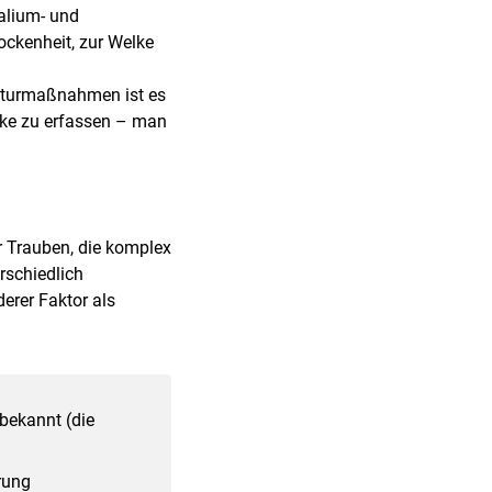
alium- und
ckenheit, zur Welke
ulturmaßnahmen ist es
lke zu erfassen – man
r Trauben, die komplex
rschiedlich
erer Faktor als
bekannt (die
rung