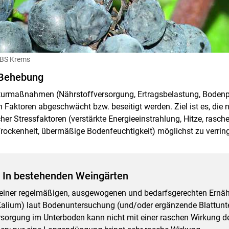
WBS Krems
Behebung
lturmaßnahmen (Nährstoffversorgung, Ertragsbelastung, Bodenp
 Faktoren abgeschwächt bzw. beseitigt werden. Ziel ist es, die 
er Stressfaktoren (verstärkte Energieeinstrahlung, Hitze, rasch
rockenheit, übermäßige Bodenfeuchtigkeit) möglichst zu verring
 In bestehenden Weingärten
einer regelmäßigen, ausgewogenen und bedarfsgerechten Ernä
 Kalium) laut Bodenuntersuchung (und/oder ergänzende Blattunt
sorgung im Unterboden kann nicht mit einer raschen Wirkung 