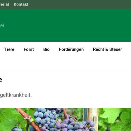
erial
NÖ
Kontakt
OÖ
SBG
STMK
TIROL
VBG
WIEN
Tiere
Forst
Bio
Förderungen
Recht & Steuer
urrent)1
gen
e
geltkrankheit.