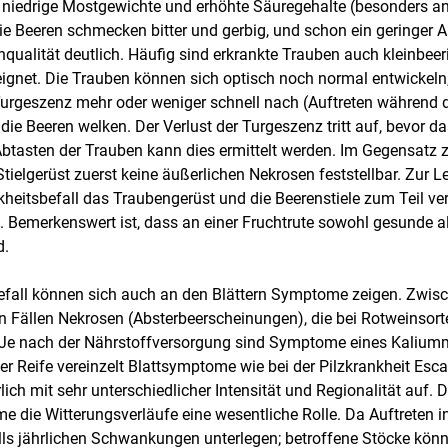
 niedrige Mostgewichte und erhöhte Säuregehalte (besonders a
ie Beeren schmecken bitter und gerbig, und schon ein geringer A
nqualität deutlich. Häufig sind erkrankte Trauben auch kleinbeer
eignet. Die Trauben können sich optisch noch normal entwickeln,
Turgeszenz mehr oder weniger schnell nach (Auftreten während
ie Beeren welken. Der Verlust der Turgeszenz tritt auf, bevor d
 Abtasten der Trauben kann dies ermittelt werden. Im Gegensatz 
elgerüst zuerst keine äußerlichen Nekrosen feststellbar. Zur L
kheitsbefall das Traubengerüst und die Beerenstiele zum Teil ve
ab. Bemerkenswert ist, dass an einer Fruchtrute sowohl gesunde 
d.
Skip to main content
efall können sich auch an den Blättern Symptome zeigen. Zwisc
n Fällen Nekrosen (Absterbeerscheinungen), die bei Rotweinsor
e nach der Nährstoffversorgung sind Symptome eines Kaliumma
der Reife vereinzelt Blattsymptome wie bei der Pilzkrankheit Esca
rlich mit sehr unterschiedlicher Intensität und Regionalität auf. 
e die Witterungsverläufe eine wesentliche Rolle. Da Auftreten i
lls jährlichen Schwankungen unterlegen; betroffene Stöcke kön