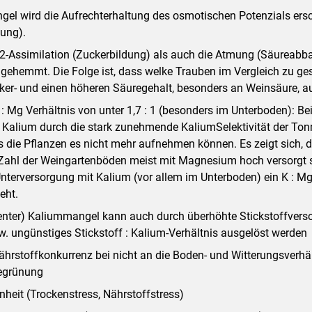
el wird die Aufrechterhaltung des osmotischen Potenzials ers
ung).
2-Assimilation (Zuckerbildung) als auch die Atmung (Säureabb
ehemmt. Die Folge ist, dass welke Trauben im Vergleich zu ge
ker- und einen höheren Säuregehalt, besonders an Weinsäure, a
: Mg Verhältnis von unter 1,7 : 1 (besonders im Unterboden): Be
d Kalium durch die stark zunehmende KaliumSelektivität der Ton
 die Pflanzen es nicht mehr aufnehmen können. Es zeigt sich, d
ahl der Weingartenböden meist mit Magnesium hoch versorgt s
 Unterversorgung mit Kalium (vor allem im Unterboden) ein K : Mg
teht.
tenter) Kaliummangel kann auch durch überhöhte Stickstoffvers
 ungünstiges Stickstoff : Kalium-Verhältnis ausgelöst werden
hrstoffkonkurrenz bei nicht an die Boden- und Witterungsverhä
egrünung
nheit (Trockenstress, Nährstoffstress)