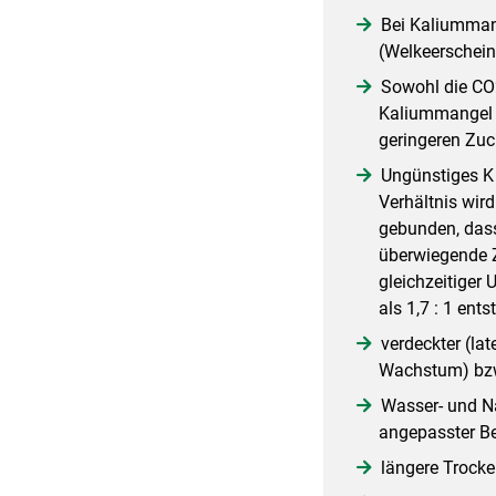
Bei Kaliummang
(Welkeerschein
Sowohl die CO
Kaliummangel g
geringeren Zuc
Ungünstiges K 
Verhältnis wir
gebunden, dass
überwiegende Z
gleichzeitiger
als 1,7 : 1 ents
verdeckter (la
Wachstum) bzw.
Wasser- und Nä
angepasster B
längere Trocke