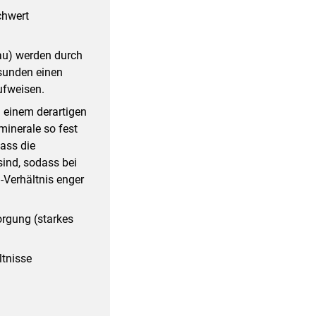
chwert
au) werden durch
sunden einen
ufweisen.
i einem derartigen
minerale so fest
ass die
ind, sodass bei
-Verhältnis enger
orgung (starkes
ltnisse