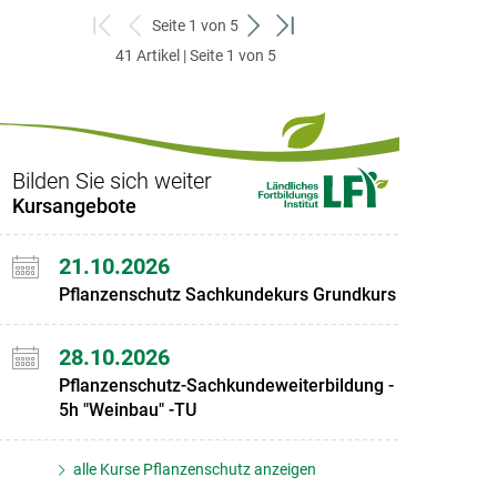
Seite 1 von 5
zum
zurück
weiter
zum
41 Artikel | Seite 1 von 5
ersten
zum
zum
letzten
Set
vorigen
nächsten
Set
Set
Set
Bilden Sie sich weiter
Kursangebote
21.10.2026
Pflanzenschutz Sachkundekurs Grundkurs
28.10.2026
Pflanzenschutz-Sachkundeweiterbildung -
5h "Weinbau" -TU
alle Kurse Pflanzenschutz anzeigen