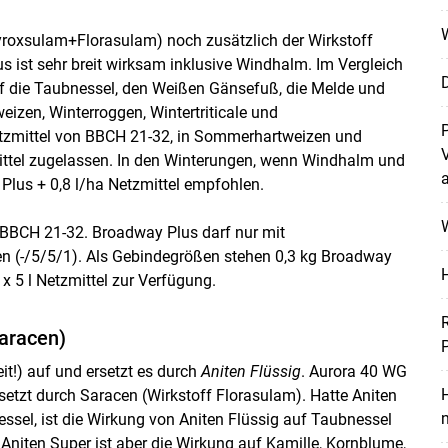
roxsulam+Florasulam) noch zusätzlich der Wirkstoff
s ist sehr breit wirksam inklusive Windhalm. Im Vergleich
uf die Taubnessel, den Weißen Gänsefuß, die Melde und
eizen, Winterroggen, Wintertriticale und
Netzmittel von BBCH 21-32, in Sommerhartweizen und
ttel zugelassen. In den Winterungen, wenn Windhalm und
lus + 0,8 l/ha Netzmittel empfohlen.
W
n BBCH 21-32. Broadway Plus darf nur mit
en (-/5/5/1). Als Gebindegrößen stehen 0,3 kg Broadway
 x 5 l Netzmittel zur Verfügung.
Saracen)
it!) auf und ersetzt es durch
Aniten Flüssig
. Aurora 40 WG
H
rsetzt durch Saracen (Wirkstoff Florasulam). Hatte Aniten
ssel, ist die Wirkung von Aniten Flüssig auf Taubnessel
 Aniten Super ist aber die Wirkung auf Kamille, Kornblume,