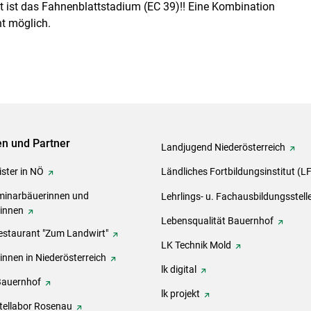
kt ist das Fahnenblattstadium (EC 39)!! Eine Kombination
t möglich.
ven und Partner
Landjugend Niederösterreich
ster in NÖ
Ländliches Fortbildungsinstitut (L
inarbäuerinnen und
Lehrlings- u. Fachausbildungsstell
rinnen
Lebensqualität Bauernhof
estaurant "Zum Landwirt"
LK Technik Mold
innen in Niederösterreich
lk digital
Bauernhof
lk projekt
tellabor Rosenau