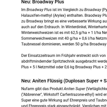
Neu: Broadway Plus
Im
Broadway Plus
ist im Vergleich zu
Broadway
(Py
Halauxifen-methyl (Arylex) enthalten. Braodway Plu
zu Broadway bringt es eine verbesserte Wirkung a
auch auf den Erdrauch. In Winterdinkel, Winterhartw
Winterweichweizen ist es mit 62,5 g/ha + 1 l/ha 
Sommerweichweizen mit 40 g/ha + 0,6 l/ha Netzmi
Taubnessel dominieren, werden 50 g/ha Broadway P
Der Einsatzzeitraum im Frühjahr erstreckt sich vo
abdriftmindernder Spritztechnik ausgebracht werd
Plus + 5 l Netzmittel oder 0,6 kg Broadway Plus + 2
Neu: Aniten Flüssig (Duplosan Super + 
Nufarm gibt das Produkt
Aniten Super
(Vertäglichke
("Abbrenner", Wirkstoff Carfentrazone-ethyl) wird e
Super eine gute Wirkung auf Ehrenpreis und Taubne
und Ehrenpreis stark eingeschränkt. Verglichen mit