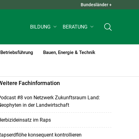
Bundesländer +
QUICK LINKS +
BILDUNG
BERATUNG
Betriebsführung
Bauen, Energie & Technik
Weitere Fachinformation
Podcast #8 von Netzwerk Zukunftsraum Land:
eophyten in der Landwirtschaft
erbizideinsatz im Raps
apserdflöhe konsequent kontrollieren