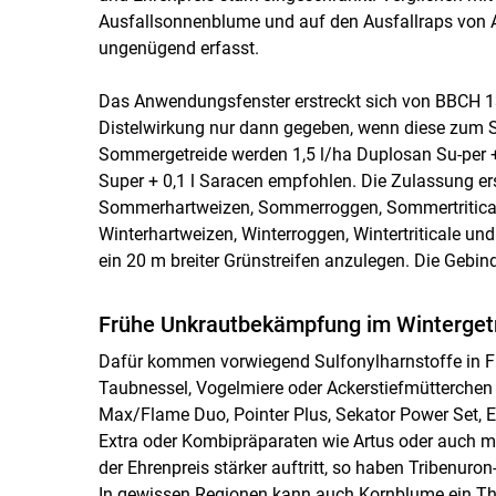
Ausfallsonnenblume und auf den Ausfallraps von An
ungenügend erfasst.
Das Anwendungsfenster erstreckt sich von BBCH 1
Distelwirkung nur dann gegeben, wenn diese zum Sp
Sommergetreide werden 1,5 l/ha Duplosan Su-per +
Super + 0,1 l Saracen empfohlen. Die Zulassung er
Sommerhartweizen, Sommerroggen, Sommertriticale
Winterhartweizen, Winterroggen, Wintertriticale un
ein 20 m breiter Grünstreifen anzulegen. Die Gebin
Frühe Unkrautbekämpfung im Winterget
Dafür kommen vorwiegend Sulfonylharnstoffe in Fra
Taubnessel, Vogelmiere oder Ackerstiefmütterchen 
Max/Flame Duo, Pointer Plus, Sekator Power Set, 
Extra oder Kombipräparaten wie Artus oder auch 
der Ehrenpreis stärker auftritt, so haben Tribenu
In gewissen Regionen kann auch Kornblume ein Them