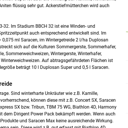
iten flüssig sehr gut. Ackerstiefmütterchen wird auch
Skip to main content
3-32. Im Stadium BBCH 32 ist eine Winden- und
ritzzeitpunkt auch entsprechend entwickelt sind. Im
 0,075 ml Saracen, im Wintergetreide 2 l/ha Duplosan
streckt sich auf die Kulturen Sommergerste, Sommerhafer,
, Sommerweichweizen, Wintergerste, Winterhafer,
d Winterweichweizen. Auf abtragsgefährdeten Flächen ist
degröße beträgt 10 l Duplosan Super und 0,5 l Saracen.
reide
ge. Sind winterharte Unkräuter wie z.B. Kamille,
vorherrschend, können diese mit z.B. Concert SX, Saracen
Express SX bzw. Tribun, TBM 75 WG, Biathlon 4D, Harmony
mit dem Dirigent Power Pack bekämpft werden. Wenn auch
ron-Produkte und Saracen Max keine ausreichende Wirkung.
a sein. Diese wird z.B. gut erfasst mit Biathlon 4D,