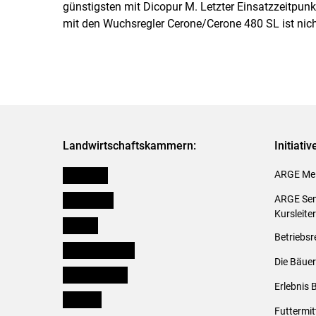
günstigsten mit Dicopur M. Letzter Einsatzzeitpun
mit den Wuchsregler Cerone/Cerone 480 SL ist nich
Landwirtschaftskammern:
Initiati
Österreich
ARGE Mei
Burgenland
ARGE Sem
Kursleite
Kärnten
Betriebsr
Niederösterreich
Die Bäuer
Oberösterreich
Erlebnis 
Salzburg
Futtermit