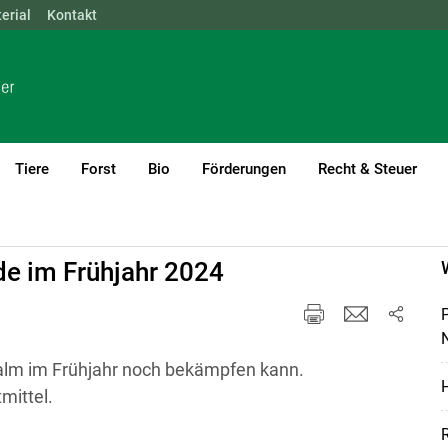
erial
NÖ
Kontakt
OÖ
SBG
STMK
TIROL
VBG
WIEN
Tiere
Forst
Bio
Förderungen
Recht & Steuer
urrent)1
e im Frühjahr 2024
N
alm im Frühjahr noch bekämpfen kann.
H
mittel.
R