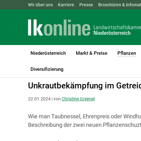
Landwirtschaftskammern:
Wir über uns
Karriere
Presse
ÖSTERREICH
Broschüren & Infomat
BGLD
KTN
Niederösterreich
Markt & Preise
Pflanzen
(c
LK Niederösterreich
Pflanzen
Pflanzenschutz
Diversifizierung
Unkrautbekämpfung im Getreid
22.01.2024 | von
Christine Greimel
Wie man Taubnessel, Ehrenpreis oder Windh
Beschreibung der zwei neuen Pflanzenschuzt