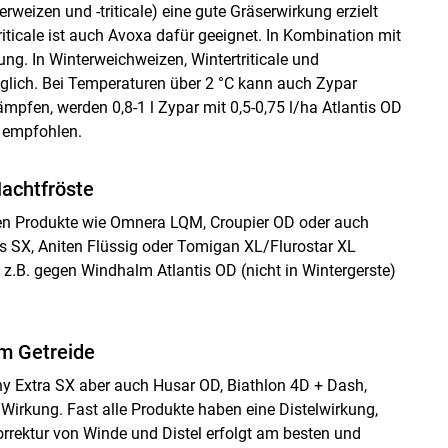
erweizen und -triticale) eine gute Gräserwirkung erzielt
iticale ist auch Avoxa dafür geeignet. In Kombination mit
ung. In Winterweichweizen, Wintertriticale und
glich. Bei Temperaturen über 2 °C kann auch Zypar
mpfen, werden 0,8-1 l Zypar mit 0,5-0,75 l/ha Atlantis OD
e empfohlen.
Nachtfröste
nen Produkte wie Omnera LQM, Croupier OD oder auch
ss SX, Aniten Flüssig oder Tomigan XL/Flurostar XL
 z.B. gegen Windhalm Atlantis OD (nicht in Wintergerste)
m Getreide
 Extra SX aber auch Husar OD, Biathlon 4D + Dash,
Wirkung. Fast alle Produkte haben eine Distelwirkung,
Korrektur von Winde und Distel erfolgt am besten und