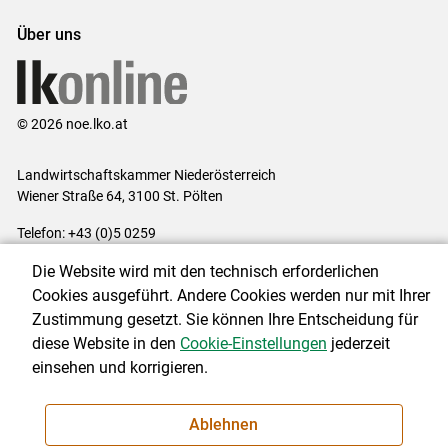
Über uns
© 2026 noe.lko.at
Landwirtschaftskammer Niederösterreich
Wiener Straße 64, 3100 St. Pölten
Telefon: +43 (0)5 0259
E-Mail:
office@lk-noe.at
Die Website wird mit den technisch erforderlichen
Impressum
|
Kontakt
|
Datenschutzerklärung
|
Barrierefreiheit
|
Cookies ausgeführt. Andere Cookies werden nur mit Ihrer
Cookie-Einstellungen
Zustimmung gesetzt. Sie können Ihre Entscheidung für
diese Website in den
Cookie-Einstellungen
jederzeit
einsehen und korrigieren.
NEWSLETTER
Ablehnen