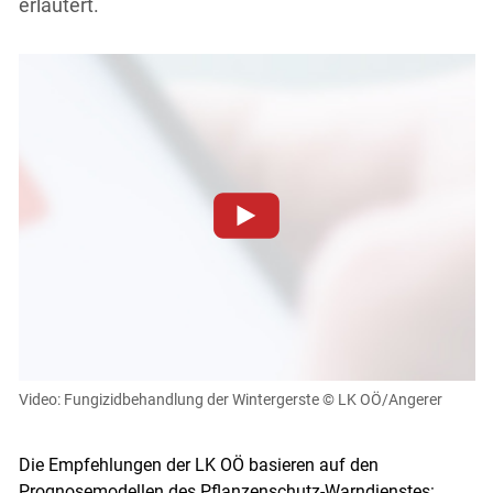
erläutert.
Zum Abspielen von YouTube-Videos auf dieser Website
müssen Cookies gesetzt werden
.
Für weitere Informationen lesen Sie bitte unsere
Skip to main content
Datenschutzerklärung
.Sie können Ihre Entscheidung für
diese Website in den Cookie-Einstellungen jederzeit
einsehen und korrigieren
Video: Fungizidbehandlung der Wintergerste
© LK OÖ/Angerer
Cookies Einstellungen
Die Empfehlungen der LK OÖ basieren auf den
Akzeptieren
Prognosemodellen des Pflanzenschutz-Warndienstes: