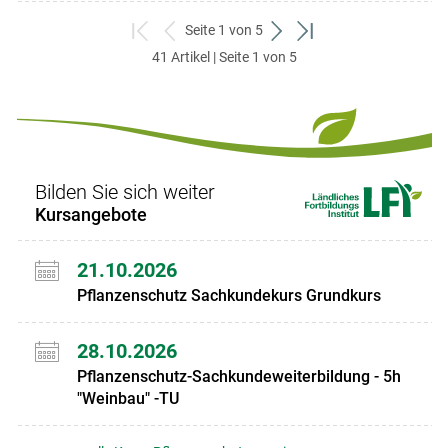
Seite 1 von 5
zum
zurück
weiter
zum
41 Artikel | Seite 1 von 5
ersten
zum
zum
letzten
Set
vorigen
nächsten
Set
Set
Set
Bilden Sie sich weiter
Kursangebote
21.10.2026
Pflanzenschutz Sachkundekurs Grundkurs
28.10.2026
Pflanzenschutz-Sachkundeweiterbildung - 5h
"Weinbau" -TU