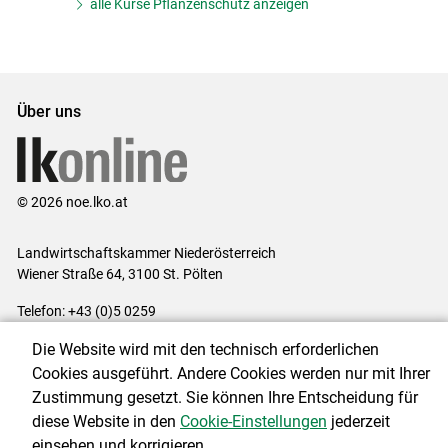
alle Kurse Pflanzenschutz anzeigen
Über uns
© 2026 noe.lko.at
Landwirtschaftskammer Niederösterreich
Wiener Straße 64, 3100 St. Pölten
Telefon: +43 (0)5 0259
E-Mail:
office@lk-noe.at
Die Website wird mit den technisch erforderlichen
Impressum
|
Kontakt
|
Datenschutzerklärung
|
Barrierefreiheit
|
Cookies ausgeführt. Andere Cookies werden nur mit Ihrer
Cookie-Einstellungen
Zustimmung gesetzt. Sie können Ihre Entscheidung für
diese Website in den
Cookie-Einstellungen
jederzeit
einsehen und korrigieren.