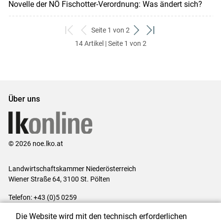
Novelle der NÖ Fischotter-Verordnung: Was ändert sich?
Seite 1 von 2
zum
zurück
weiter
zum
14 Artikel | Seite 1 von 2
ersten
zum
zum
letzten
Set
vorigen
nächsten
Set
Set
Set
Über uns
© 2026 noe.lko.at
Landwirtschaftskammer Niederösterreich
Wiener Straße 64, 3100 St. Pölten
Telefon: +43 (0)5 0259
E-Mail:
office@lk-noe.at
Die Website wird mit den technisch erforderlichen