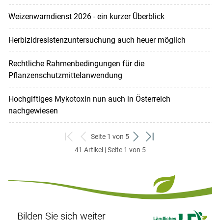
Weizenwarndienst 2026 - ein kurzer Überblick
Herbizidresistenzuntersuchung auch heuer möglich
Rechtliche Rahmenbedingungen für die
Pflanzenschutzmittelanwendung
Hochgiftiges Mykotoxin nun auch in Österreich
nachgewiesen
Seite 1 von 5
zum
zurück
weiter
zum
41 Artikel | Seite 1 von 5
ersten
zum
zum
letzten
Set
vorigen
nächsten
Set
Set
Set
Bilden Sie sich weiter