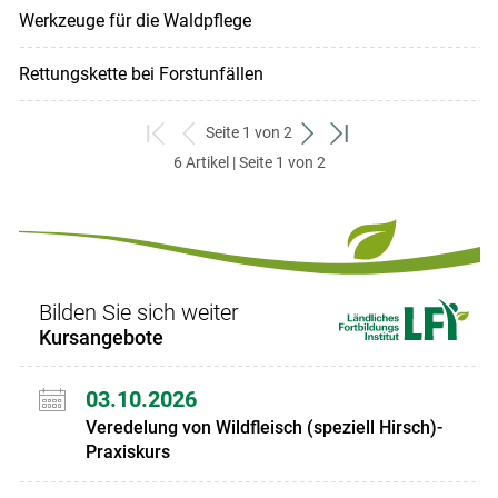
Werkzeuge für die Waldpflege
Rettungskette bei Forstunfällen
Seite 1 von 2
zum
zurück
weiter
zum
6 Artikel | Seite 1 von 2
ersten
zum
zum
letzten
Set
vorigen
nächsten
Set
Set
Set
Bilden Sie sich weiter
Kursangebote
03.10.2026
Veredelung von Wildfleisch (speziell Hirsch)-
Praxiskurs