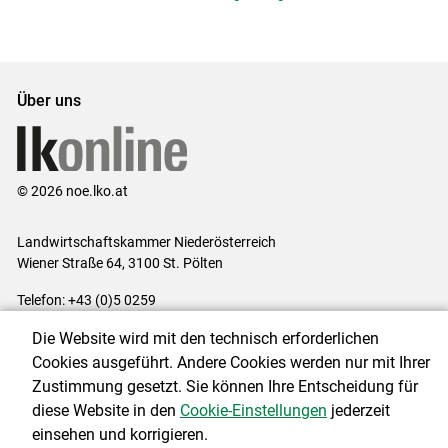
Über uns
© 2026 noe.lko.at
Landwirtschaftskammer Niederösterreich
Wiener Straße 64, 3100 St. Pölten
Telefon: +43 (0)5 0259
E-Mail:
office@lk-noe.at
Die Website wird mit den technisch erforderlichen
Impressum
|
Kontakt
|
Datenschutzerklärung
|
Barrierefreiheit
|
Cookies ausgeführt. Andere Cookies werden nur mit Ihrer
Cookie-Einstellungen
Zustimmung gesetzt. Sie können Ihre Entscheidung für
diese Website in den
Cookie-Einstellungen
jederzeit
einsehen und korrigieren.