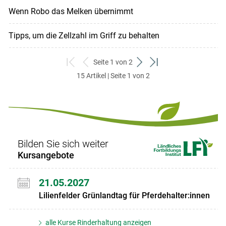
Wenn Robo das Melken übernimmt
Tipps, um die Zellzahl im Griff zu behalten
Seite 1 von 2
zum
zurück
weiter
zum
15 Artikel | Seite 1 von 2
ersten
zum
zum
letzten
Set
vorigen
nächsten
Set
Set
Set
Bilden Sie sich weiter
Kursangebote
21.05.2027
Lilienfelder Grünlandtag für Pferdehalter:innen
alle Kurse Rinderhaltung anzeigen