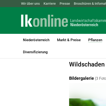
Landwirtschaftskammern:
Wir über uns
Karriere
Presse
ÖSTERREICH
Broschüren & Infomat
BGLD
KTN
Niederösterreich
Markt & Preise
Pflanzen
(c
LK Niederösterreich
Pflanzen
Weinbau
Sonstige Schädigun
Diversifizierung
Wildschaden 
Bildergalerie
(3 Fot