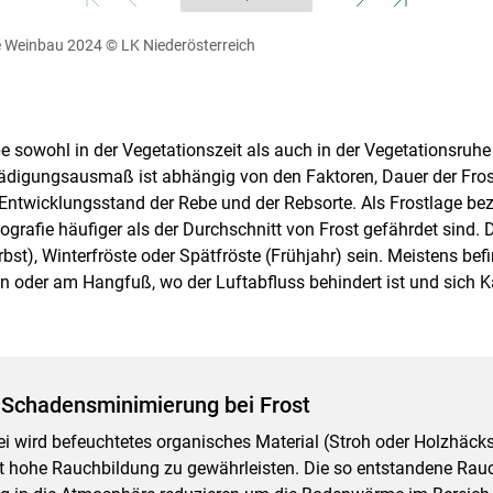
te Weinbau 2024
© LK Niederösterreich
be sowohl in der Vegetationszeit als auch in der Vegetationsruh
ädigungsausmaß ist abhängig von den Faktoren, Dauer der Fros
 Entwicklungsstand der Rebe und der Rebsorte. Als Frostlage b
pografie häufiger als der Durchschnitt von Frost gefährdet sind.
bst), Winterfröste oder Spätfröste (Frühjahr) sein. Meistens be
n oder am Hangfuß, wo der Luftabfluss behindert ist und sich Ka
 Schadensminimierung bei Frost
i wird befeuchtetes organisches Material (Stroh oder Holzhäcks
 hohe Rauchbildung zu gewährleisten. Die so entstandene Rauch