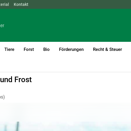
erial
NÖ
Kontakt
OÖ
SBG
STMK
TIROL
VBG
WIEN
Tiere
Forst
Bio
Förderungen
Recht & Steuer
urrent)1
gen
und Frost
os)