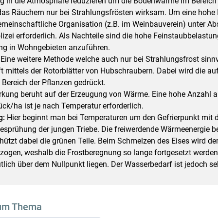
 in die Atmosphäre reduzieren um die Bodenwärme im Bereich 
 das Räuchern nur bei Strahlungsfrösten wirksam. Um eine hohe 
 gemeinschaftliche Organisation (z.B. im Weinbauverein) unter A
izei erforderlich. Als Nachteile sind die hohe Feinstaubbelastun
ng in Wohngebieten anzuführen.
:
Eine weitere Methode welche auch nur bei Strahlungsfrost sinnvol
ft mittels der Rotorblätter von Hubschraubern. Dabei wird die 
 Bereich der Pflanzen gedrückt.
rkung beruht auf der Erzeugung von Wärme. Eine hohe Anzahl 
ck/ha ist je nach Temperatur erforderlich.
g:
Hier beginnt man bei Temperaturen um den Gefrierpunkt mit 
Besprühung der jungen Triebe. Die freiwerdende Wärmeenergie b
hützt dabei die grünen Teile. Beim Schmelzen des Eises wird 
ogen, weshalb die Frostberegnung so lange fortgesetzt werden
lich über dem Nullpunkt liegen. Der Wasserbedarf ist jedoch se
um Thema