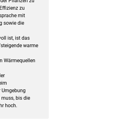
der Pflanzen zu
Effizienz zu
bsprache mit
g sowie die
l ist, ist das
aufsteigende warme
an Wärmequellen
der
eim
der Umgebung
 muss, bis die
hr hoch.