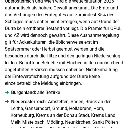
Skip to main content
Oberösterreich und Wien wird die Wettersituation 2026
automatisch als höhere Gewalt anerkannt. Die Ernte und
das Verbringen des Erntegutes auf zumindest 85% des
Schlages muss daher nicht erfolgen, wenn auf Grund der
Dürre kein erntbarer Bestand vorliegt. Die Prämie für ÖPUL
und AZ wird dennoch gewährt. Diese Ausnahmeregelung
gilt für Ackerkulturen, die üblicherweise erst im
Spätsommer oder Herbst geerntet werden und die
besonders durch die Hitze und den geringen Niederschlag
leiden. Betroffene Betriebe mit Flächen in den nachstehend
angeführten Bezirken müssen daher bei Nichteinhaltung
der Ernteverpflichtung aufgrund der Dürre keine
einzelbetriebliche Meldung einbringen.
Burgenland:
alle Bezirke
Niederösterreich
: Amstetten, Baden, Bruck an der
Leitha, Gänserndorf, Gmünd, Hollabrunn, Horn,
Korneuburg, Krems an der Donau Stadt, Krems Land,
Melk, Mistelbach, Mödling, Neunkirchen, Sankt Pölten