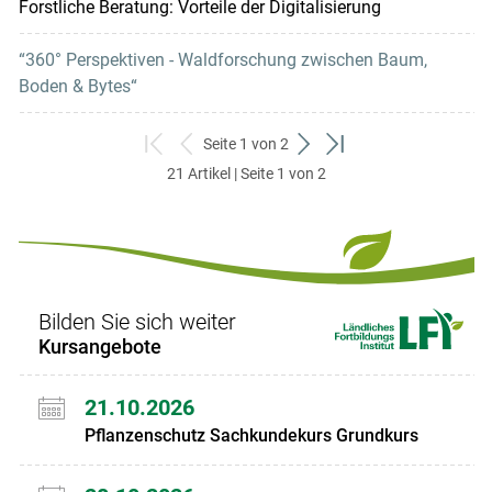
Forstliche Beratung: Vorteile der Digitalisierung
“360° Perspektiven - Waldforschung zwischen Baum,
Boden & Bytes“
Seite 1 von 2
zum
zurück
weiter
zum
21 Artikel | Seite 1 von 2
ersten
zum
zum
letzten
Set
vorigen
nächsten
Set
Set
Set
Bilden Sie sich weiter
Kursangebote
21.10.2026
Pflanzenschutz Sachkundekurs Grundkurs