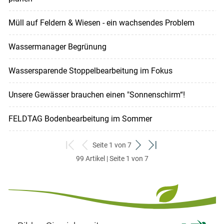
Müll auf Feldern & Wiesen - ein wachsendes Problem
Wassermanager Begrünung
Wassersparende Stoppelbearbeitung im Fokus
Unsere Gewässer brauchen einen "Sonnenschirm“!
FELDTAG Bodenbearbeitung im Sommer
Seite 1 von 7
zum
zurück
weiter
zum
99 Artikel | Seite 1 von 7
ersten
zum
zum
letzten
Set
vorigen
nächsten
Set
Set
Set