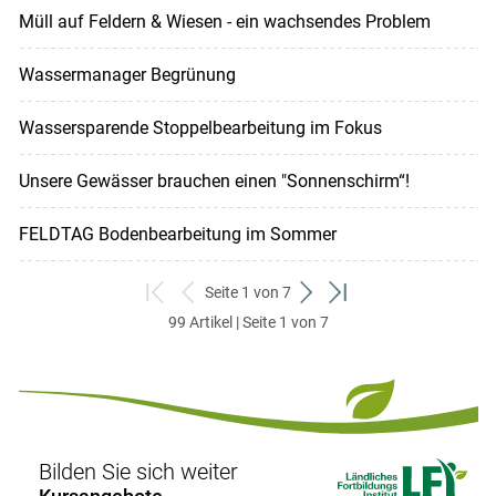
Müll auf Feldern & Wiesen - ein wachsendes Problem
Wassermanager Begrünung
Wassersparende Stoppelbearbeitung im Fokus
Unsere Gewässer brauchen einen "Sonnenschirm“!
FELDTAG Bodenbearbeitung im Sommer
Seite 1 von 7
zum
zurück
weiter
zum
99 Artikel | Seite 1 von 7
ersten
zum
zum
letzten
Set
vorigen
nächsten
Set
Set
Set
Bilden Sie sich weiter