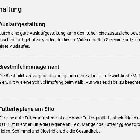
haltung
Auslaufgestaltung
Durch eine gute Auslaufgestaltung kann den Kühen eine zusätzliche Bew
frischen Luft geboten werden. In diesem Video erhalten Sie einige nützlic
eines Auslaufes.
Biestmilchmanagement
Die Biestmilchversorgung des neugeborenen Kalbes ist die wichtigste M
Sie wirkt wie eine Schluckimpfung beim Kalb. Auf was es dabei zu beachten 
Skip to main content
Futterhygiene am Silo
Für eine gute Futteraufnahme ist eine hohe Futterqualität entscheiden
dafür ist in erster Linie die Hygiene ab Feld. Mangelnde Futterhygiene for
Hefen, Schimmel und Clostridien, die die Gesundheit ...