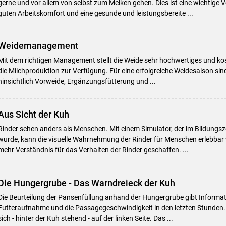
gerne und vor allem von selbst zum Melken gehen. Dies ist eine wichtige 
guten Arbeitskomfort und eine gesunde und leistungsbereite ...
Weidemanagement
Mit dem richtigen Management stellt die Weide sehr hochwertiges und kos
die Milchproduktion zur Verfügung. Für eine erfolgreiche Weidesaison sin
hinsichtlich Vorweide, Ergänzungsfütterung und ...
Aus Sicht der Kuh
Rinder sehen anders als Menschen. Mit einem Simulator, der im Bildungs
wurde, kann die visuelle Wahrnehmung der Rinder für Menschen erlebbar
mehr Verständnis für das Verhalten der Rinder geschaffen. ...
Die Hungergrube - Das Warndreieck der Kuh
Die Beurteilung der Pansenfüllung anhand der Hungergrube gibt Informat
Futteraufnahme und die Passagegeschwindigkeit in den letzten Stunden.
sich - hinter der Kuh stehend - auf der linken Seite. Das ...