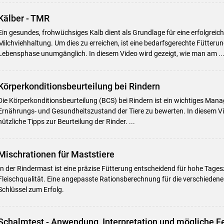
Kälber - TMR
Ein gesundes, frohwüchsiges Kalb dient als Grundlage für eine erfolgrei
Milchviehhaltung. Um dies zu erreichen, ist eine bedarfsgerechte Fütterung
Lebensphase unumgänglich. In diesem Video wird gezeigt, wie man am ..
Körperkonditionsbeurteilung bei Rindern
Die Körperkonditionsbeurteilung (BCS) bei Rindern ist ein wichtiges M
Ernährungs- und Gesundheitszustand der Tiere zu bewerten. In diesem Vid
nützliche Tipps zur Beurteilung der Rinder. ...
Mischrationen für Maststiere
In der Rindermast ist eine präzise Fütterung entscheidend für hohe Tag
Fleischqualität. Eine angepasste Rationsberechnung für die verschiedene
Schlüssel zum Erfolg.
Schalmtest - Anwendung, Interpretation und mögliche F