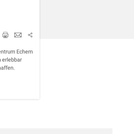
d korrigieren
zentrum Echem
 erlebbar
haffen.