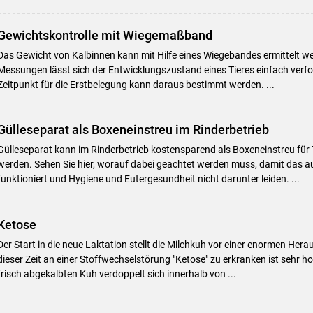
Gewichtskontrolle mit Wiegemaßband
Das Gewicht von Kalbinnen kann mit Hilfe eines Wiegebandes ermittelt we
Messungen lässt sich der Entwicklungszustand eines Tieres einfach verfo
Zeitpunkt für die Erstbelegung kann daraus bestimmt werden. ...
Gülleseparat als Boxeneinstreu im Rinderbetrieb
Gülleseparat kann im Rinderbetrieb kostensparend als Boxeneinstreu für
werden. Sehen Sie hier, worauf dabei geachtet werden muss, damit das a
funktioniert und Hygiene und Eutergesundheit nicht darunter leiden. ...
Ketose
Der Start in die neue Laktation stellt die Milchkuh vor einer enormen Hera
dieser Zeit an einer Stoffwechselstörung "Ketose" zu erkranken ist sehr h
frisch abgekalbten Kuh verdoppelt sich innerhalb von ...