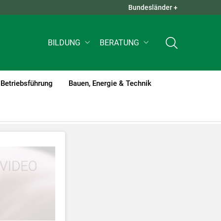
Bundesländer +
QUICK LINKS +
BILDUNG
BERATUNG
Betriebsführung
Bauen, Energie & Technik
tzt werden
.
nnen Ihre