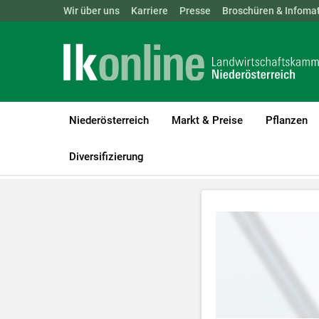
Landwirtschaftskammern:
Wir über uns
Karriere
Presse
ÖSTERREICH
Broschüren & Infomat
BGLD
KTN
Niederösterreich
Markt & Preise
Pflanzen
LK Niederösterreich
Tiere
Videos Rinderhaltung
Diversifizierung
Zum Abspielen 
Für weitere I