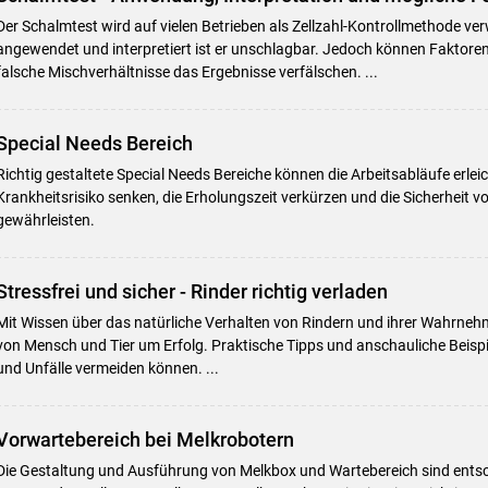
Der Schalmtest wird auf vielen Betrieben als Zellzahl-Kontrollmethode ver
angewendet und interpretiert ist er unschlagbar. Jedoch können Faktoren
falsche Mischverhältnisse das Ergebnisse verfälschen. ...
Special Needs Bereich
Richtig gestaltete Special Needs Bereiche können die Arbeitsabläufe erlei
Krankheitsrisiko senken, die Erholungszeit verkürzen und die Sicherheit 
gewährleisten.
Stressfrei und sicher - Rinder richtig verladen
Mit Wissen über das natürliche Verhalten von Rindern und ihrer Wahrneh
von Mensch und Tier um Erfolg. Praktische Tipps und anschauliche Beispie
und Unfälle vermeiden können. ...
Vorwartebereich bei Melkrobotern
Die Gestaltung und Ausführung von Melkbox und Wartebereich sind ents