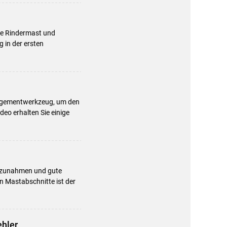
che Rindermast und
 in der ersten
.
anagementwerkzeug, um den
eo erhalten Sie einige
eszunahmen und gute
n Mastabschnitte ist der
ehler