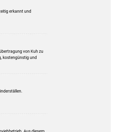
eitig erkannt und
rübertragung von Kuh zu
g, kostengünstig und
nderställen.
hviehbetrieb. Aus diesem