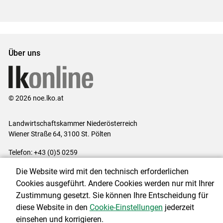
Über uns
© 2026 noe.lko.at
Landwirtschaftskammer Niederösterreich
Wiener Straße 64, 3100 St. Pölten
Telefon: +43 (0)5 0259
E-Mail:
office@lk-noe.at
Die Website wird mit den technisch erforderlichen
Impressum
|
Kontakt
|
Datenschutzerklärung
|
Barrierefreiheit
|
Cookies ausgeführt. Andere Cookies werden nur mit Ihrer
Cookie-Einstellungen
Zustimmung gesetzt. Sie können Ihre Entscheidung für
diese Website in den
Cookie-Einstellungen
jederzeit
einsehen und korrigieren.