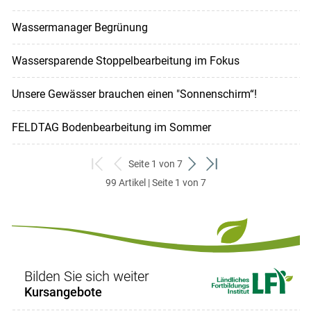
Wassermanager Begrünung
Wassersparende Stoppelbearbeitung im Fokus
Unsere Gewässer brauchen einen "Sonnenschirm“!
FELDTAG Bodenbearbeitung im Sommer
Seite 1 von 7
zum
zurück
weiter
zum
99 Artikel | Seite 1 von 7
ersten
zum
zum
letzten
Set
vorigen
nächsten
Set
Set
Set
Bilden Sie sich weiter
Kursangebote