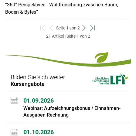
“360° Perspektiven - Waldforschung zwischen Baum,
Boden & Bytes“
Seite 1 von 2
zum
zurück
weiter
zum
21 Artikel | Seite 1 von 2
ersten
zum
zum
letzten
Set
vorigen
nächsten
Set
Set
Set
Bilden Sie sich weiter
Kursangebote
01.09.2026
Webinar: Aufzeichnungsbonus / Einnahmen-
Ausgaben Rechnung
01.10.2026