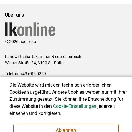
Über uns
© 2026 noe.lko.at
Landwirtschaftskammer Niederösterreich
Wiener Straße 64, 3100 St. Pölten
Telefon: +43 (0)5 0259
E-Mail:
office@lk-noe.at
Die Website wird mit den technisch erforderlichen
Impressum
|
Kontakt
|
Datenschutzerklärung
|
Barrierefreiheit
|
Cookies ausgeführt. Andere Cookies werden nur mit Ihrer
Cookie-Einstellungen
Zustimmung gesetzt. Sie können Ihre Entscheidung für
diese Website in den
Cookie-Einstellungen
jederzeit
einsehen und korrigieren.
NEWSLETTER
Ablehnen