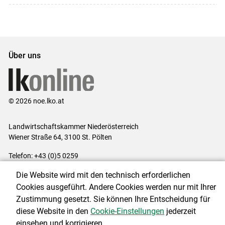
Über uns
© 2026 noe.lko.at
Landwirtschaftskammer Niederösterreich
Wiener Straße 64, 3100 St. Pölten
Telefon: +43 (0)5 0259
E-Mail:
office@lk-noe.at
Die Website wird mit den technisch erforderlichen
Impressum
|
Kontakt
|
Datenschutzerklärung
|
Barrierefreiheit
|
Cookies ausgeführt. Andere Cookies werden nur mit Ihrer
Cookie-Einstellungen
Zustimmung gesetzt. Sie können Ihre Entscheidung für
diese Website in den
Cookie-Einstellungen
jederzeit
einsehen und korrigieren.