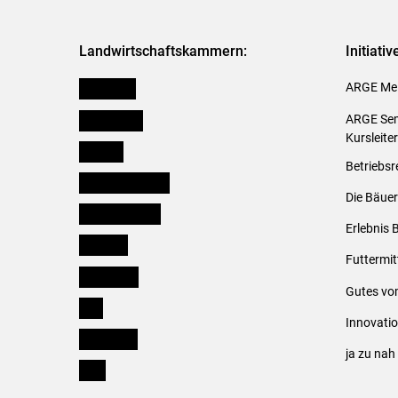
Landwirtschaftskammern:
Initiati
Österreich
ARGE Mei
Burgenland
ARGE Sem
Kursleite
Kärnten
Betriebsr
Niederösterreich
Die Bäuer
Oberösterreich
Erlebnis 
Salzburg
Futtermit
Steiermark
Gutes vo
Tirol
Innovati
Vorarlberg
ja zu na
Wien