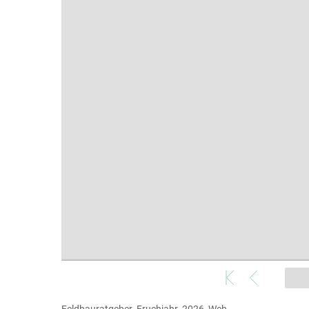
Feldbauratgeber_Fruehjahr_2026_Web