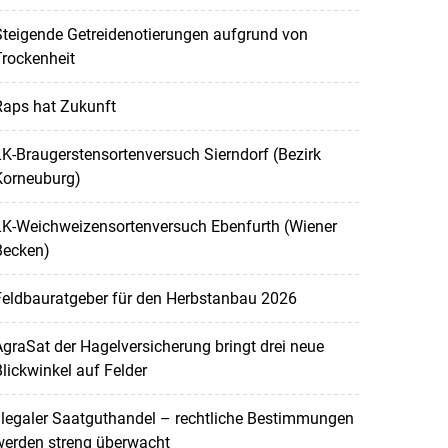
teigende Getreidenotierungen aufgrund von
rockenheit
Raps hat Zukunft
K-Braugerstensortenversuch Sierndorf (Bezirk
Korneuburg)
LK-Weichweizensortenversuch Ebenfurth (Wiener
Becken)
Feldbauratgeber für den Herbstanbau 2026
graSat der Hagelversicherung bringt drei neue
lickwinkel auf Felder
llegaler Saatguthandel – rechtliche Bestimmungen
werden streng überwacht