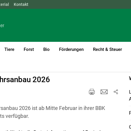
erial
NÖ
Kontakt
OÖ
SBG
STMK
TIROL
VBG
WIEN
Tiere
Forst
Bio
Förderungen
Recht & Steuer
urrent)1
ahrsanbau 2026
L
sanbau 2026 ist ab Mitte Februar in ihrer BBK
P
its verfügbar.
G