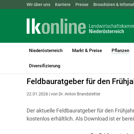
Landwirtschaftskammern:
Wir über uns
Karriere
Presse
ÖSTERREICH
Broschüren & Infomat
BGLD
KTN
Niederösterreich
Markt & Preise
Pflanzen
(c
LK Niederösterreich
Pflanzen
Ackerkulturen
Diversifizierung
Feldbauratgeber für den Frühj
22.01.2026 | von Dr. Anton Brandstetter
Der aktuelle Feldbauratgeber für den Frühjahr
kostenlos erhältlich. Als Download ist er bere