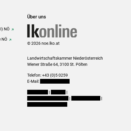
Über uns
FI) NÖ
e NÖ
© 2026 noe.lko.at
Landwirtschaftskammer Niederösterreich
Wiener Straße 64, 3100 St. Pölten
Telefon: +43 (0)5 0259
E-Mail:
office@lk-noe.at
Impressum
|
Kontakt
|
Datenschutzerklärung
|
Barrierefreiheit
|
Cookie-Einstellungen