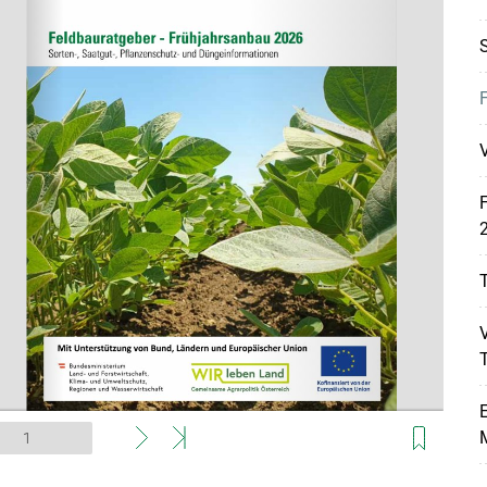
V
2
T
V