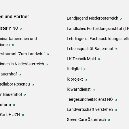
ven und Partner
Landjugend Niederösterreich
ster in NÖ
Ländliches Fortbildungsinstitut (L
inarbäuerinnen und
Lehrlings- u. Fachausbildungsstell
rinnen
Lebensqualität Bauernhof
estaurant "Zum Landwirt"
LK Technik Mold
innen in Niederösterreich
lk digital
Bauernhof
lk projekt
tellabor Rosenau
lk warndienst
m Bauernhof
Tiergesundheitsdienst NÖ
onfarm
Landwirtschaft verstehen
h GmbH JZN
Green Care Österreich