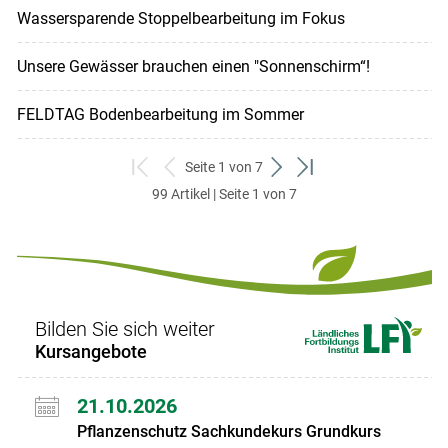
Wassersparende Stoppelbearbeitung im Fokus
Unsere Gewässer brauchen einen "Sonnenschirm“!
FELDTAG Bodenbearbeitung im Sommer
Seite 1 von 7
zum
zurück
weiter
zum
99 Artikel | Seite 1 von 7
ersten
zum
zum
letzten
Set
vorigen
nächsten
Set
Set
Set
Bilden Sie sich weiter
Kursangebote
21.10.2026
Pflanzenschutz Sachkundekurs Grundkurs