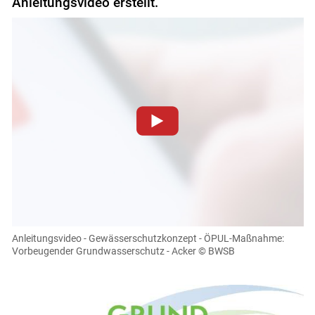
Anleitungsvideo erstellt.
Zum Abspielen von YouTube-Videos auf dieser Website
müssen Cookies gesetzt werden
.
Für weitere Informationen lesen Sie bitte unsere
Datenschutzerklärung
.Sie können Ihre Entscheidung für
diese Website in den Cookie-Einstellungen jederzeit
einsehen und korrigieren
Anleitungsvideo - Gewässerschutzkonzept - ÖPUL-Maßnahme:
Vorbeugender Grundwasserschutz - Acker
© BWSB
Cookies Einstellungen
Akzeptieren