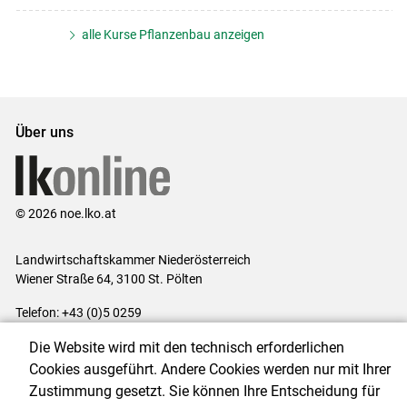
alle Kurse Pflanzenbau anzeigen
Über uns
© 2026 noe.lko.at
Landwirtschaftskammer Niederösterreich
Wiener Straße 64, 3100 St. Pölten
Telefon: +43 (0)5 0259
E-Mail:
office@lk-noe.at
Die Website wird mit den technisch erforderlichen
Impressum
|
Kontakt
|
Datenschutzerklärung
|
Barrierefreiheit
|
Cookies ausgeführt. Andere Cookies werden nur mit Ihrer
Cookie-Einstellungen
Zustimmung gesetzt. Sie können Ihre Entscheidung für