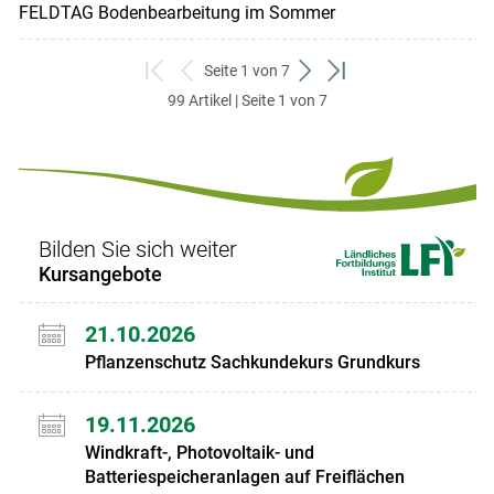
FELDTAG Bodenbearbeitung im Sommer
Seite 1 von 7
zum
zurück
weiter
zum
99 Artikel | Seite 1 von 7
ersten
zum
zum
letzten
Set
vorigen
nächsten
Set
Set
Set
Bilden Sie sich weiter
Kursangebote
21.10.2026
Pflanzenschutz Sachkundekurs Grundkurs
19.11.2026
Windkraft-, Photovoltaik- und
Batteriespeicheranlagen auf Freiflächen