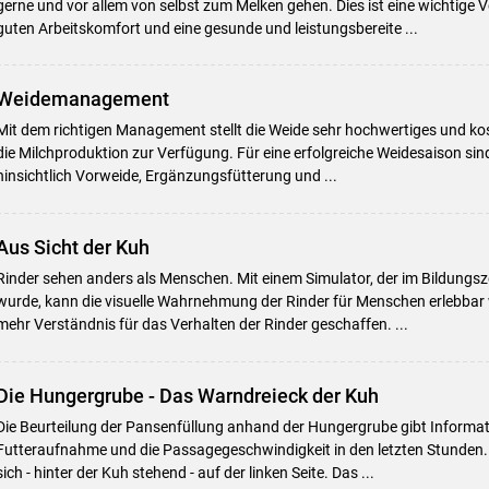
gerne und vor allem von selbst zum Melken gehen. Dies ist eine wichtige 
guten Arbeitskomfort und eine gesunde und leistungsbereite ...
Weidemanagement
Mit dem richtigen Management stellt die Weide sehr hochwertiges und kos
die Milchproduktion zur Verfügung. Für eine erfolgreiche Weidesaison sin
hinsichtlich Vorweide, Ergänzungsfütterung und ...
Aus Sicht der Kuh
Rinder sehen anders als Menschen. Mit einem Simulator, der im Bildungs
wurde, kann die visuelle Wahrnehmung der Rinder für Menschen erlebbar
mehr Verständnis für das Verhalten der Rinder geschaffen. ...
Die Hungergrube - Das Warndreieck der Kuh
Die Beurteilung der Pansenfüllung anhand der Hungergrube gibt Informat
Futteraufnahme und die Passagegeschwindigkeit in den letzten Stunden.
sich - hinter der Kuh stehend - auf der linken Seite. Das ...