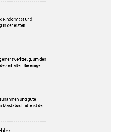
che Rindermast und
 in der ersten
.
anagementwerkzeug, um den
eo erhalten Sie einige
eszunahmen und gute
n Mastabschnitte ist der
ehler