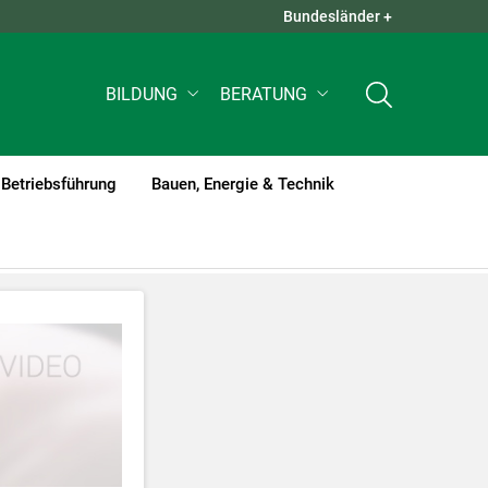
Bundesländer +
QUICK LINKS +
BILDUNG
BERATUNG
Betriebsführung
Bauen, Energie & Technik
tzt werden
.
nnen Ihre