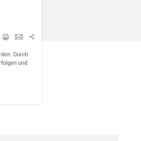
d korrigieren
rden. Durch
rfolgen und
.