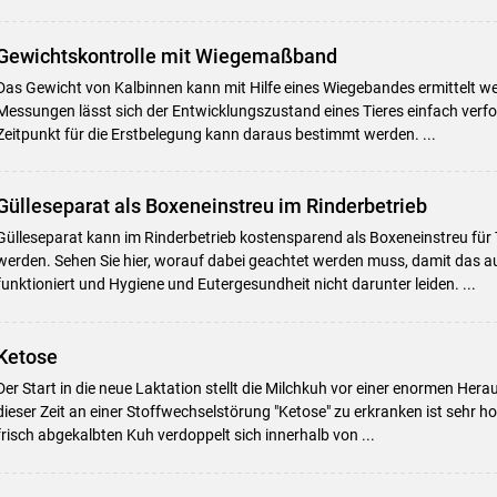
Gewichtskontrolle mit Wiegemaßband
Das Gewicht von Kalbinnen kann mit Hilfe eines Wiegebandes ermittelt we
Messungen lässt sich der Entwicklungszustand eines Tieres einfach verfo
Zeitpunkt für die Erstbelegung kann daraus bestimmt werden. ...
Gülleseparat als Boxeneinstreu im Rinderbetrieb
Gülleseparat kann im Rinderbetrieb kostensparend als Boxeneinstreu für
werden. Sehen Sie hier, worauf dabei geachtet werden muss, damit das a
funktioniert und Hygiene und Eutergesundheit nicht darunter leiden. ...
Ketose
Der Start in die neue Laktation stellt die Milchkuh vor einer enormen Hera
dieser Zeit an einer Stoffwechselstörung "Ketose" zu erkranken ist sehr h
frisch abgekalbten Kuh verdoppelt sich innerhalb von ...