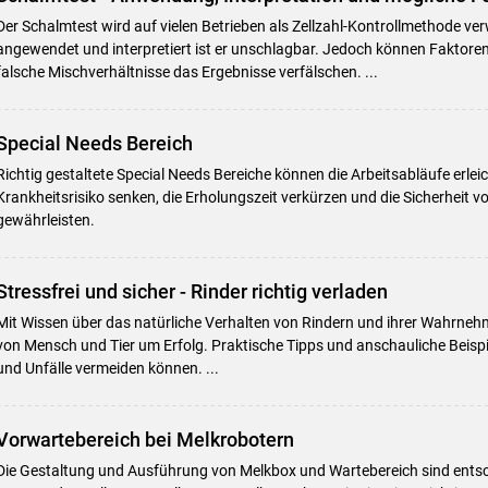
Der Schalmtest wird auf vielen Betrieben als Zellzahl-Kontrollmethode ver
angewendet und interpretiert ist er unschlagbar. Jedoch können Faktoren
falsche Mischverhältnisse das Ergebnisse verfälschen. ...
Special Needs Bereich
Richtig gestaltete Special Needs Bereiche können die Arbeitsabläufe erlei
Krankheitsrisiko senken, die Erholungszeit verkürzen und die Sicherheit 
gewährleisten.
Stressfrei und sicher - Rinder richtig verladen
Mit Wissen über das natürliche Verhalten von Rindern und ihrer Wahrneh
von Mensch und Tier um Erfolg. Praktische Tipps und anschauliche Beispie
und Unfälle vermeiden können. ...
Vorwartebereich bei Melkrobotern
Die Gestaltung und Ausführung von Melkbox und Wartebereich sind ents