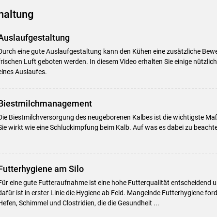
haltung
Auslaufgestaltung
Durch eine gute Auslaufgestaltung kann den Kühen eine zusätzliche Bew
frischen Luft geboten werden. In diesem Video erhalten Sie einige nützlic
eines Auslaufes.
Biestmilchmanagement
Die Biestmilchversorgung des neugeborenen Kalbes ist die wichtigste M
Sie wirkt wie eine Schluckimpfung beim Kalb. Auf was es dabei zu beachten 
Skip to main content
Futterhygiene am Silo
Für eine gute Futteraufnahme ist eine hohe Futterqualität entscheiden
dafür ist in erster Linie die Hygiene ab Feld. Mangelnde Futterhygiene for
Hefen, Schimmel und Clostridien, die die Gesundheit ...