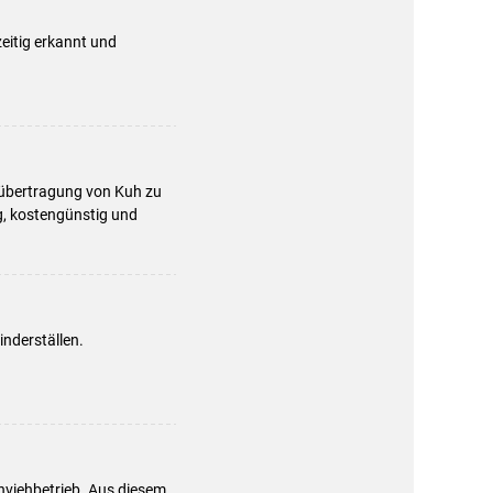
eitig erkannt und
rübertragung von Kuh zu
g, kostengünstig und
nderställen.
hviehbetrieb. Aus diesem