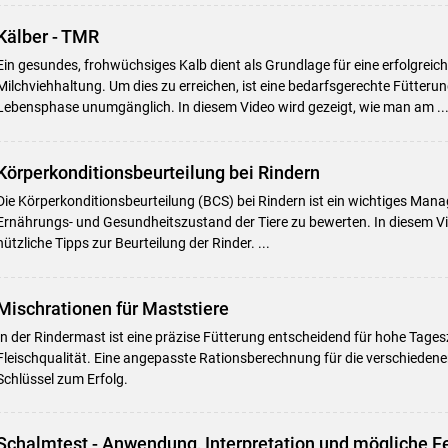
Kälber - TMR
Ein gesundes, frohwüchsiges Kalb dient als Grundlage für eine erfolgrei
Milchviehhaltung. Um dies zu erreichen, ist eine bedarfsgerechte Fütterung
Lebensphase unumgänglich. In diesem Video wird gezeigt, wie man am ..
Körperkonditionsbeurteilung bei Rindern
Die Körperkonditionsbeurteilung (BCS) bei Rindern ist ein wichtiges M
Ernährungs- und Gesundheitszustand der Tiere zu bewerten. In diesem Vid
nützliche Tipps zur Beurteilung der Rinder. ...
Mischrationen für Maststiere
In der Rindermast ist eine präzise Fütterung entscheidend für hohe Tag
Fleischqualität. Eine angepasste Rationsberechnung für die verschiedene
Schlüssel zum Erfolg.
Schalmtest - Anwendung, Interpretation und mögliche F