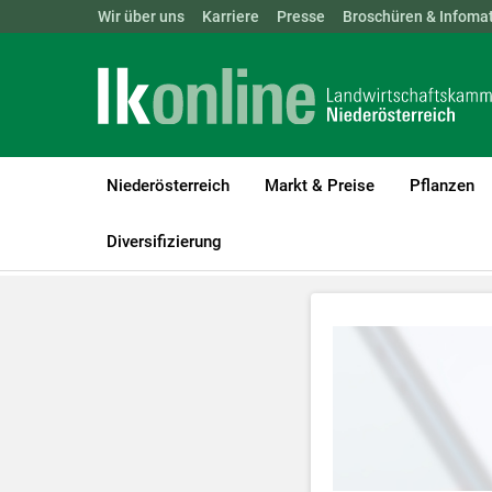
Landwirtschaftskammern:
Wir über uns
Karriere
Presse
ÖSTERREICH
Broschüren & Infomat
BGLD
KTN
Niederösterreich
Markt & Preise
Pflanzen
LK Niederösterreich
Tiere
Videos Rinderhaltung
Diversifizierung
Zum Abspielen 
Für weitere I