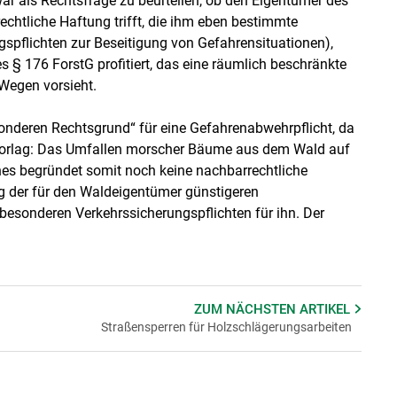
ar als Rechtsfrage zu beurteilen, ob den Eigentümer des
htliche Haftung trifft, die ihm eben bestimmte
ngspflichten zur Beseitigung von Gefahrensituationen),
s § 176 ForstG profitiert, das eine räumlich beschränkte
Wegen vorsieht.
onderen Rechtsgrund“ für eine Gefahrenabwehrpflicht, da
vorlag: Das Umfallen morscher Bäume aus dem Wald auf
hes begründet somit noch keine nachbarrechtliche
der für den Waldeigentümer günstigeren
besonderen Verkehrssicherungspflichten für ihn. Der
ZUM NÄCHSTEN
ARTIKEL
Straßensperren für Holzschlägerungsarbeiten