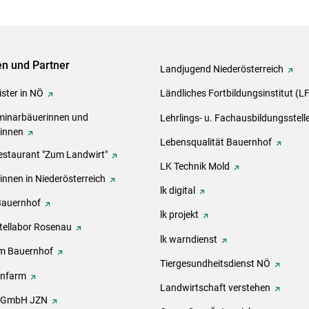
ven und Partner
Landjugend Niederösterreich
ster in NÖ
Ländliches Fortbildungsinstitut (L
inarbäuerinnen und
Lehrlings- u. Fachausbildungsstell
rinnen
Lebensqualität Bauernhof
estaurant "Zum Landwirt"
LK Technik Mold
innen in Niederösterreich
lk digital
Bauernhof
lk projekt
tellabor Rosenau
lk warndienst
m Bauernhof
Tiergesundheitsdienst NÖ
onfarm
Landwirtschaft verstehen
h GmbH JZN