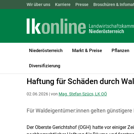
Landwirtschaftskammern:
Wir über uns
Karriere
Presse
ÖSTERREICH
Broschüren & Infomat
BGLD
KTN
Niederösterreich
Markt & Preise
Pflanzen
LK Niederösterreich
Recht & Steuer
Rechtsfragen zur Betriebs
Diversifizierung
Haftung für Schäden durch W
02.06.2026 | von
Mag. Stefan Szücs, LK OÖ
Für Waldeigentümer:innen gelten günstiger
Der Oberste Gerichtshof (OGH) hatte vor einiger Z