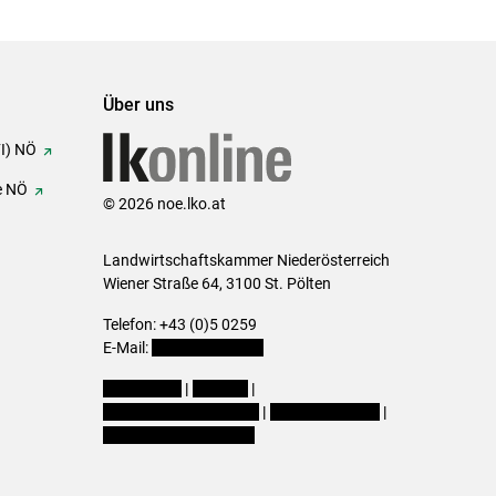
Über uns
FI) NÖ
e NÖ
© 2026 noe.lko.at
Landwirtschaftskammer Niederösterreich
Wiener Straße 64, 3100 St. Pölten
Telefon: +43 (0)5 0259
E-Mail:
office@lk-noe.at
Impressum
|
Kontakt
|
Datenschutzerklärung
|
Barrierefreiheit
|
Cookie-Einstellungen