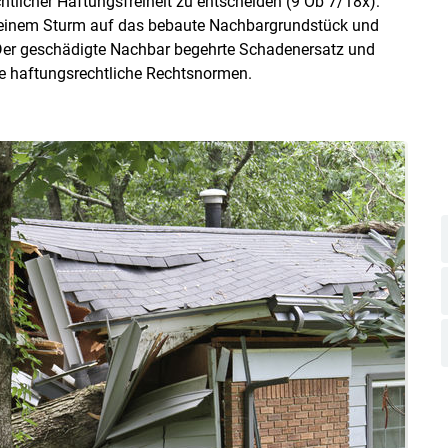
tlicher Haftungsfreiheit zu entscheiden (9 Ob 7/18x):
i einem Sturm auf das bebaute Nachbargrundstück und
 Der geschädigte Nachbar begehrte Schadenersatz und
ne haftungsrechtliche Rechtsnormen.
Skip to main content