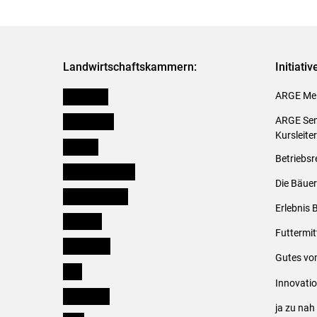
Landwirtschaftskammern:
Initiati
Österreich
ARGE Mei
Burgenland
ARGE Sem
Kursleite
Kärnten
Betriebsr
Niederösterreich
Die Bäuer
Oberösterreich
Erlebnis 
Salzburg
Futtermit
Steiermark
Gutes vo
Tirol
Innovati
Vorarlberg
ja zu na