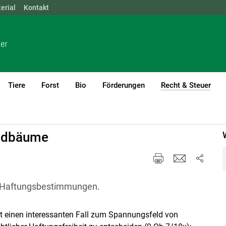
erial
NÖ
Kontakt
OÖ
SBG
STMK
TIROL
VBG
WIEN
Tiere
Forst
Bio
Förderungen
Recht & Steuer
(cur
führung
Forstrecht
aldbäume
e Haftungsbestimmungen.
eit einen interessanten Fall zum Spannungsfeld von