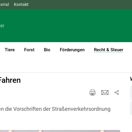
erial
NÖ
Kontakt
OÖ
SBG
STMK
TIROL
VBG
WIEN
Tiere
Forst
Bio
Förderungen
Recht & Steuer
(cur
führung
Pferde und Recht
Fahren
ben die Vorschriften der Straßenverkehrsordnung