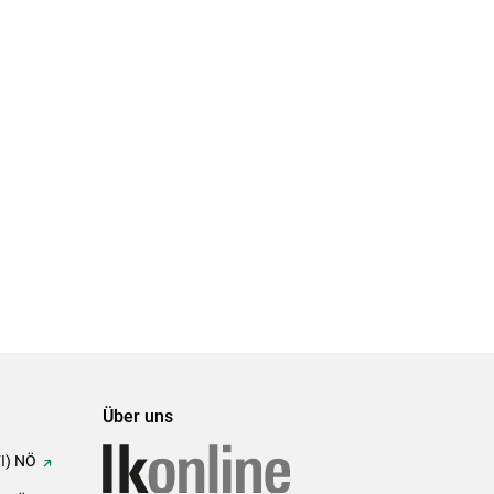
Über uns
FI) NÖ