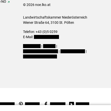
e NÖ
© 2026 noe.lko.at
Landwirtschaftskammer Niederösterreich
Wiener Straße 64, 3100 St. Pölten
Telefon: +43 (0)5 0259
E-Mail:
office@lk-noe.at
Impressum
|
Kontakt
|
Datenschutzerklärung
|
Barrierefreiheit
|
Cookie-Einstellungen
Instagram
Pinterest
Facebook
Youtube