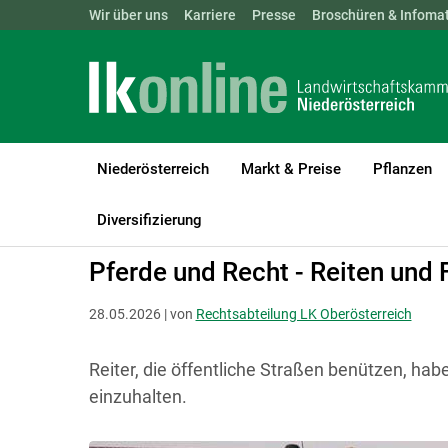
Landwirtschaftskammern:
Wir über uns
Karriere
Presse
ÖSTERREICH
Broschüren & Infomat
BGLD
KTN
Niederösterreich
Markt & Preise
Pflanzen
LK Niederösterreich
Recht & Steuer
Rechtsfragen zur Betriebs
Diversifizierung
Pferde und Recht - Reiten und 
28.05.2026 | von
Rechtsabteilung LK Oberösterreich
Reiter, die öffentliche Straßen benützen, ha
einzuhalten.