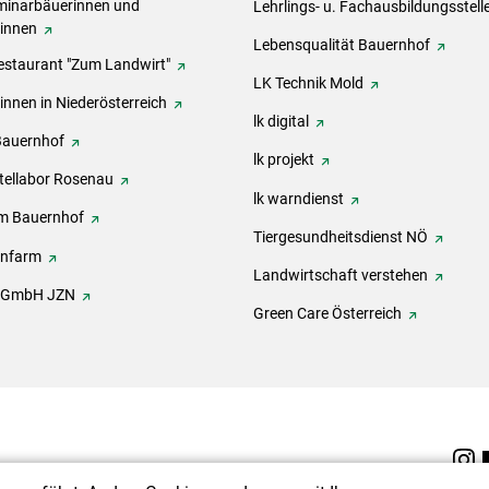
inarbäuerinnen und
Lehrlings- u. Fachausbildungsstell
rinnen
Lebensqualität Bauernhof
estaurant "Zum Landwirt"
LK Technik Mold
innen in Niederösterreich
lk digital
Bauernhof
lk projekt
tellabor Rosenau
lk warndienst
m Bauernhof
Tiergesundheitsdienst NÖ
onfarm
Landwirtschaft verstehen
h GmbH JZN
Green Care Österreich