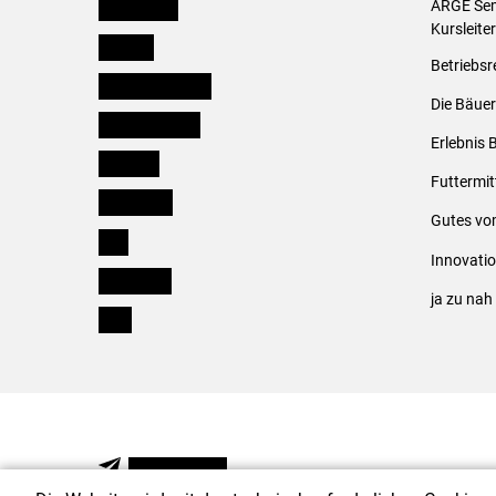
Burgenland
ARGE Sem
Kursleite
Kärnten
Betriebsr
Niederösterreich
Die Bäuer
Oberösterreich
Erlebnis 
Salzburg
Futtermit
Steiermark
Gutes vo
Tirol
Innovati
Vorarlberg
ja zu na
Wien
NEWSLETTER