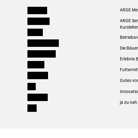
Österreich
ARGE Mei
Burgenland
ARGE Sem
Kursleite
Kärnten
Betriebsr
Niederösterreich
Die Bäuer
Oberösterreich
Erlebnis 
Salzburg
Futtermit
Steiermark
Gutes vo
Tirol
Innovati
Vorarlberg
ja zu na
Wien