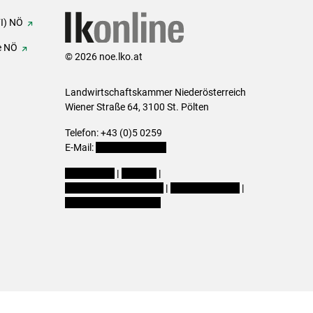
FI) NÖ
e NÖ
© 2026 noe.lko.at
Landwirtschaftskammer Niederösterreich
Wiener Straße 64, 3100 St. Pölten
Telefon: +43 (0)5 0259
E-Mail:
office@lk-noe.at
Impressum
|
Kontakt
|
Datenschutzerklärung
|
Barrierefreiheit
|
Cookie-Einstellungen