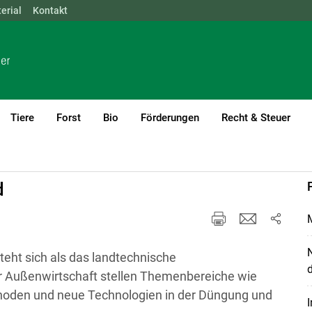
erial
NÖ
Kontakt
OÖ
SBG
STMK
TIROL
VBG
WIEN
Tiere
Forst
Bio
Förderungen
Recht & Steuer
Hof
Projekt Innovation Farm
d
M
teht sich als das landtechnische
d
r Außenwirtschaft stellen Themenbereiche wie
oden und neue Technologien in der Düngung und