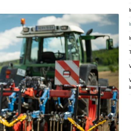
I
I
V
V
i
Skip to main content