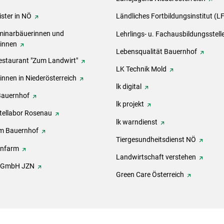
ster in NÖ
Ländliches Fortbildungsinstitut (L
inarbäuerinnen und
Lehrlings- u. Fachausbildungsstell
rinnen
Lebensqualität Bauernhof
estaurant "Zum Landwirt"
LK Technik Mold
innen in Niederösterreich
lk digital
Bauernhof
lk projekt
tellabor Rosenau
lk warndienst
m Bauernhof
Tiergesundheitsdienst NÖ
onfarm
Landwirtschaft verstehen
h GmbH JZN
Green Care Österreich