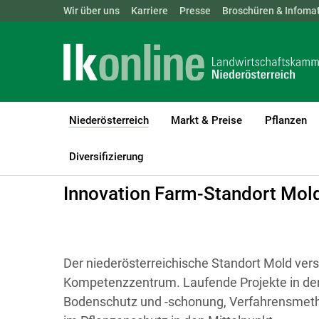
Landwirtschaftskammern:
Wir über uns
Karriere
Presse
ÖSTERREICH
Broschüren & Infomat
BGLD
KTN
Niederösterreich
Markt & Preise
Pflanzen
(current)1
LK Niederösterreich
Niederösterreich
Forschung für Feld und 
Diversifizierung
Innovation Farm-Standort Mol
Der niederösterreichische Standort Mold vers
Kompetenzzentrum. Laufende Projekte in de
Bodenschutz und -schonung, Verfahrensmeth