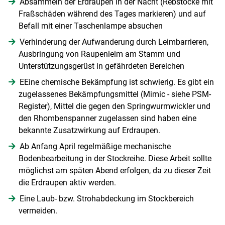
Absammeln der Erdraupen in der Nacht (Rebstöcke mit
Fraßschäden während des Tages markieren) und auf
Befall mit einer Taschenlampe absuchen
Verhinderung der Aufwanderung durch Leimbarrieren,
Ausbringung von Raupenleim am Stamm und
Unterstützungsgerüst in gefährdeten Bereichen
EEine chemische Bekämpfung ist schwierig. Es gibt ein
zugelassenes Bekämpfungsmittel (Mimic - siehe PSM-
Skip to main content
Register), Mittel die gegen den Springwurmwickler und
den Rhombenspanner zugelassen sind haben eine
bekannte Zusatzwirkung auf Erdraupen.
Ab Anfang April regelmäßige mechanische
Bodenbearbeitung in der Stockreihe. Diese Arbeit sollte
möglichst am späten Abend erfolgen, da zu dieser Zeit
die Erdraupen aktiv werden.
Eine Laub- bzw. Strohabdeckung im Stockbereich
vermeiden.