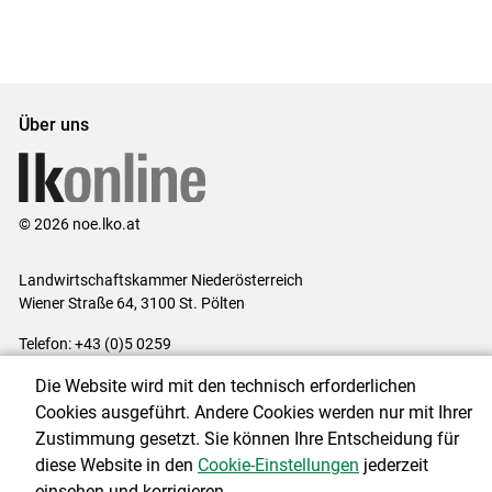
Über uns
© 2026 noe.lko.at
Landwirtschaftskammer Niederösterreich
Wiener Straße 64, 3100 St. Pölten
Telefon: +43 (0)5 0259
E-Mail:
office@lk-noe.at
Die Website wird mit den technisch erforderlichen
Impressum
|
Kontakt
|
Datenschutzerklärung
|
Barrierefreiheit
|
Cookies ausgeführt. Andere Cookies werden nur mit Ihrer
Cookie-Einstellungen
Zustimmung gesetzt. Sie können Ihre Entscheidung für
diese Website in den
Cookie-Einstellungen
jederzeit
einsehen und korrigieren.