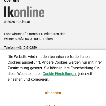
Über uns
© 2026 noe.lko.at
Landwirtschaftskammer Niederösterreich
Wiener Straße 64, 3100 St. Pölten
Telefon: +43 (0)5 0259
E-Mail:
office@lk-noe.at
Die Website wird mit den technisch erforderlichen
Impressum
|
Kontakt
|
Datenschutzerklärung
|
Barrierefreiheit
|
Cookies ausgeführt. Andere Cookies werden nur mit Ihrer
Cookie-Einstellungen
Zustimmung gesetzt. Sie können Ihre Entscheidung für
diese Website in den
Cookie-Einstellungen
jederzeit
einsehen und korrigieren.
NEWSLETTER
Ablehnen