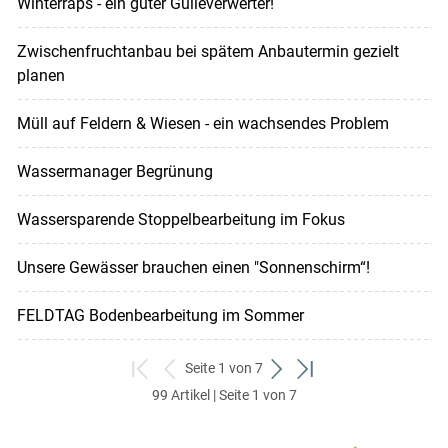
Winterraps - ein guter Gülleverwerter!
Zwischenfruchtanbau bei spätem Anbautermin gezielt
planen
Müll auf Feldern & Wiesen - ein wachsendes Problem
Wassermanager Begrünung
Wassersparende Stoppelbearbeitung im Fokus
Unsere Gewässer brauchen einen "Sonnenschirm“!
FELDTAG Bodenbearbeitung im Sommer
Seite 1 von 7
zum
zurück
weiter
zum
99 Artikel | Seite 1 von 7
ersten
zum
zum
letzten
Set
vorigen
nächsten
Set