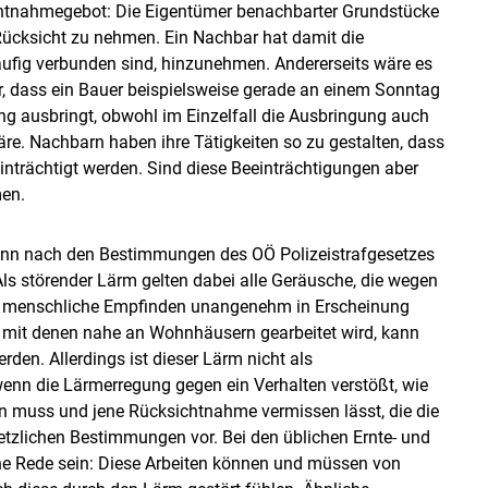
ichtnahmegebot: Die Eigentümer benachbarter Grundstücke
Rücksicht zu nehmen. Ein Nachbar hat damit die
äufig verbunden sind, hinzunehmen. Andererseits wäre es
 dass ein Bauer beispielsweise gerade an einem Sonntag
g ausbringt, obwohl im Einzelfall die Ausbringung auch
e. Nachbarn haben ihre Tätigkeiten so zu gestalten, dass
inträchtigt werden. Sind diese Beeinträchtigungen aber
men.
kann nach den Bestimmungen des OÖ Polizeistrafgesetzes
Als störender Lärm gelten dabei alle Geräusche, die wegen
das menschliche Empfinden unangenehm in Erscheinung
, mit denen nahe an Wohnhäusern gearbeitet wird, kann
en. Allerdings ist dieser Lärm nicht als
enn die Lärmerregung gegen ein Verhalten verstößt, wie
 muss und jene Rücksichtnahme vermissen lässt, die die
etzlichen Bestimmungen vor. Bei den üblichen Ernte- und
ine Rede sein: Diese Arbeiten können und müssen von