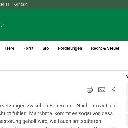
erial
NÖ
Kontakt
OÖ
SBG
STMK
TIROL
VBG
WIEN
Tiere
Forst
Bio
Förderungen
Recht & Steuer
(cur
führung
Allgemeines
setzungen zwischen Bauern und Nachbarn auf, die
chtigt fühlen. Manchmal kommt es sogar vor, dass
hestörung geholt wird, weil auch am späteren