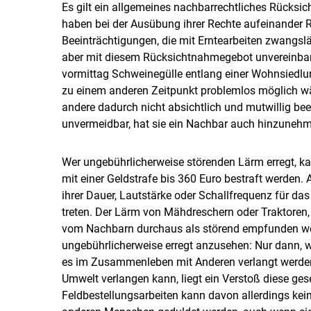
Es gilt ein allgemeines nachbarrechtliches Rücks
haben bei der Ausübung ihrer Rechte aufeinander 
Beeinträchtigungen, die mit Erntearbeiten zwangsl
aber mit diesem Rücksichtnahmegebot unvereinbar,
vormittag Schweinegülle entlang einer Wohnsiedlun
zu einem anderen Zeitpunkt problemlos möglich wär
andere dadurch nicht absichtlich und mutwillig bee
unvermeidbar, hat sie ein Nachbar auch hinzuneh
Wer ungebührlicherweise störenden Lärm erregt, 
mit einer Geldstrafe bis 360 Euro bestraft werden. 
ihrer Dauer, Lautstärke oder Schallfrequenz für 
treten. Der Lärm von Mähdreschern oder Traktoren
vom Nachbarn durchaus als störend empfunden werd
ungebührlicherweise erregt anzusehen: Nur dann, w
es im Zusammenleben mit Anderen verlangt werden
Umwelt verlangen kann, liegt ein Verstoß diese ges
Feldbestellungsarbeiten kann davon allerdings ke