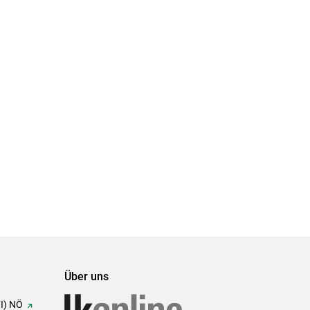
Über uns
FI) NÖ