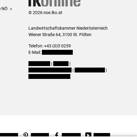
e NÖ
© 2026 noe.lko.at
Landwirtschaftskammer Niederösterreich
Wiener Straße 64, 3100 St. Pölten
Telefon: +43 (0)5 0259
E-Mail:
office@lk-noe.at
Impressum
|
Kontakt
|
Datenschutzerklärung
|
Barrierefreiheit
|
Cookie-Einstellungen
Instagram
Pinterest
Facebook
Youtube