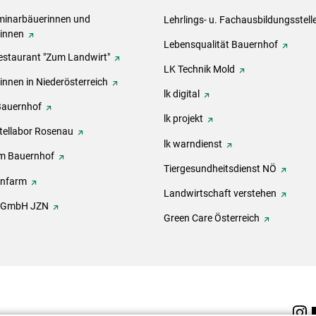
inarbäuerinnen und
Lehrlings- u. Fachausbildungsstell
rinnen
Lebensqualität Bauernhof
estaurant "Zum Landwirt"
LK Technik Mold
innen in Niederösterreich
lk digital
Bauernhof
lk projekt
tellabor Rosenau
lk warndienst
m Bauernhof
Tiergesundheitsdienst NÖ
onfarm
Landwirtschaft verstehen
h GmbH JZN
Green Care Österreich