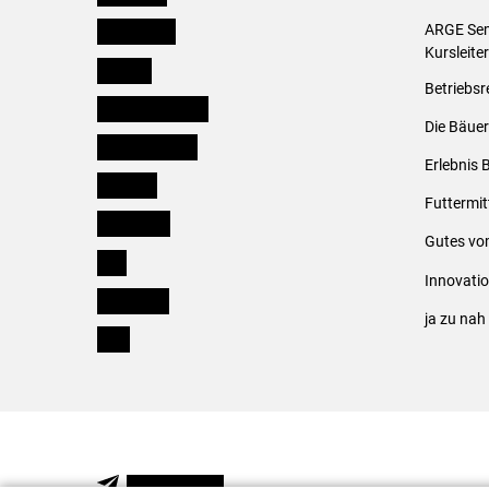
Burgenland
ARGE Sem
Kursleite
Kärnten
Betriebsr
Niederösterreich
Die Bäuer
Oberösterreich
Erlebnis 
Salzburg
Futtermit
Steiermark
Gutes vo
Tirol
Innovati
Vorarlberg
ja zu na
Wien
NEWSLETTER