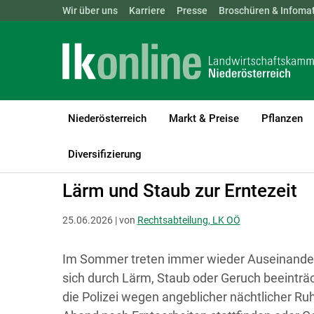
Landwirtschaftskammern:
Wir über uns
Karriere
Presse
ÖSTERREICH
Broschüren & Infomat
BGLD
KTN
Niederösterreich
Markt & Preise
Pflanzen
LK Niederösterreich
Recht & Steuer
Rechtsfragen zur Betriebs
Diversifizierung
Lärm und Staub zur Erntezeit
25.06.2026 | von
Rechtsabteilung, LK OÖ
Im Sommer treten immer wieder Auseinander
sich durch Lärm, Staub oder Geruch beeinträ
die Polizei wegen angeblicher nächtlicher Ru