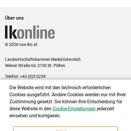
Über uns
© 2026 noe.lko.at
Landwirtschaftskammer Niederösterreich
Wiener Straße 64, 3100 St. Pölten
Telefon: +43 (0)5 0259
E-Mail:
office@lk-noe.at
Die Website wird mit den technisch erforderlichen
Impressum
|
Kontakt
|
Datenschutzerklärung
|
Barrierefreiheit
|
Cookies ausgeführt. Andere Cookies werden nur mit Ihrer
Cookie-Einstellungen
Zustimmung gesetzt. Sie können Ihre Entscheidung für
diese Website in den
Cookie-Einstellungen
jederzeit
einsehen und korrigieren.
NEWSLETTER