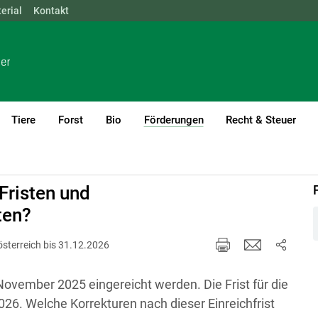
erial
NÖ
Kontakt
OÖ
SBG
STMK
TIROL
VBG
WIEN
Tiere
Forst
Bio
Förderungen
Recht & Steuer
(current)1
h
Fristen und
ten?
rösterreich bis 31.12.2026
ovember 2025 eingereicht werden. Die Frist für die
26. Welche Korrekturen nach dieser Einreichfrist