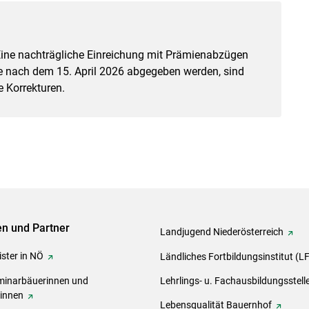
n. Eine nachträgliche Einreichung mit Prämienabzügen
die nach dem 15. April 2026 abgegeben werden, sind
e Korrekturen.
ven und Partner
Landjugend Niederösterreich
ster in NÖ
Ländliches Fortbildungsinstitut (L
inarbäuerinnen und
Lehrlings- u. Fachausbildungsstell
rinnen
Lebensqualität Bauernhof