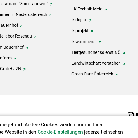
estaurant "Zum Landwirt"
LK Technik Mold
innen in Niederösterreich
lk digital
Bauernhof
lk projekt
tellabor Rosenau
lk warndienst
m Bauernhof
Tiergesundheitsdienst NÖ
onfarm
Landwirtschaft verstehen
h GmbH JZN
Green Care Österreich
ausgeführt. Andere Cookies werden nur mit Ihrer
se Website in den
Cookie-Einstellungen
jederzeit einsehen