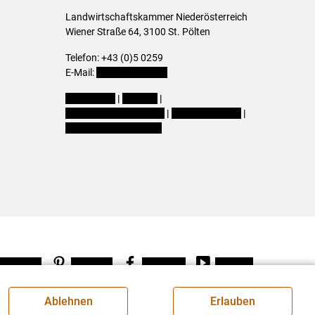
Landwirtschaftskammer Niederösterreich
Wiener Straße 64, 3100 St. Pölten
Telefon: +43 (0)5 0259
E-Mail:
office@lk-noe.at
Impressum
|
Kontakt
|
Datenschutzerklärung
|
Barrierefreiheit
|
Cookie-Einstellungen
Instagram
Pinterest
Facebook
Youtube
Ablehnen
Erlauben