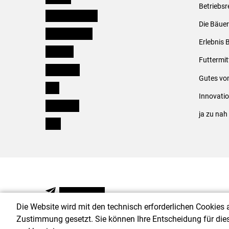
Betriebsr
Niederösterreich
Die Bäuer
Oberösterreich
Erlebnis 
Salzburg
Futtermit
Steiermark
Gutes vo
Tirol
Innovati
Vorarlberg
ja zu na
Wien
NEWSLETTER
Die Website wird mit den technisch erforderlichen Cookies 
Zustimmung gesetzt. Sie können Ihre Entscheidung für die