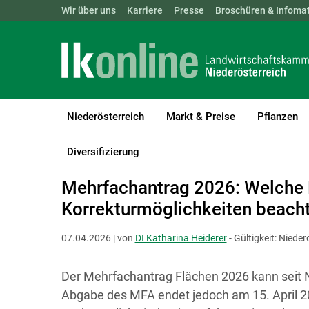
Landwirtschaftskammern:
Wir über uns
Karriere
Presse
ÖSTERREICH
Broschüren & Infomat
BGLD
KTN
Niederösterreich
Markt & Preise
Pflanzen
LK Niederösterreich
Förderungen
Allgemein
Niederösterreic
Diversifizierung
Mehrfachantrag 2026: Welche 
Korrekturmöglichkeiten beach
07.04.2026 | von
DI Katharina Heiderer
- Gültigkeit: Niede
Der Mehrfachantrag Flächen 2026 kann seit N
Abgabe des MFA endet jedoch am 15. April 20