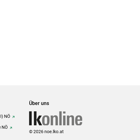
Über uns
FI) NÖ
e NÖ
© 2026 noe.lko.at