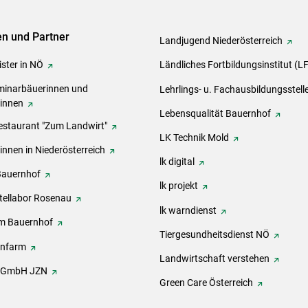
ven und Partner
Landjugend Niederösterreich
ster in NÖ
Ländliches Fortbildungsinstitut (L
inarbäuerinnen und
Lehrlings- u. Fachausbildungsstell
rinnen
Lebensqualität Bauernhof
estaurant "Zum Landwirt"
LK Technik Mold
innen in Niederösterreich
lk digital
Bauernhof
lk projekt
tellabor Rosenau
lk warndienst
m Bauernhof
Tiergesundheitsdienst NÖ
onfarm
Landwirtschaft verstehen
h GmbH JZN
Green Care Österreich