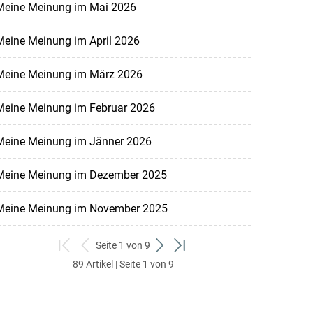
Meine Meinung im Mai 2026
Meine Meinung im April 2026
Meine Meinung im März 2026
Meine Meinung im Februar 2026
Meine Meinung im Jänner 2026
Meine Meinung im Dezember 2025
Meine Meinung im November 2025
Seite 1 von 9
zum
zurück
weiter
zum
89 Artikel | Seite 1 von 9
ersten
zum
zum
letzten
Set
vorigen
nächsten
Set
Set
Set