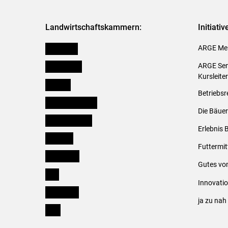
Landwirtschaftskammern:
Initiati
Österreich
ARGE Mei
Burgenland
ARGE Sem
Kursleite
Kärnten
Betriebsr
Niederösterreich
Die Bäuer
Oberösterreich
Erlebnis 
Salzburg
Futtermit
Steiermark
Gutes vo
Tirol
Innovati
Vorarlberg
ja zu na
Wien