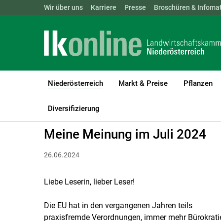
Landwirtschaftskammern:
Wir über uns
Karriere
Presse
ÖSTERREICH
Broschüren & Infomat
BGLD
KTN
Niederösterreich
Markt & Preise
Pflanzen
(current)1
LK Niederösterreich
Niederösterreich
Diversifizierung
Meine Meinung im Juli 2024
26.06.2024
Liebe Leserin, lieber Leser!
Die EU hat in den vergangenen Jahren teils
praxisfremde Verordnungen, immer mehr Bürokrati