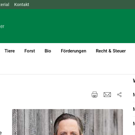
erial
NÖ
Kontakt
OÖ
SBG
STMK
TIROL
VBG
WIEN
Tiere
Forst
Bio
Förderungen
Recht & Steuer
e