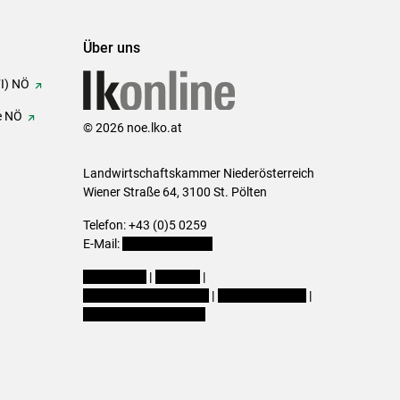
Über uns
FI) NÖ
e NÖ
© 2026 noe.lko.at
Landwirtschaftskammer Niederösterreich
Wiener Straße 64, 3100 St. Pölten
Telefon: +43 (0)5 0259
E-Mail:
office@lk-noe.at
Impressum
|
Kontakt
|
Datenschutzerklärung
|
Barrierefreiheit
|
Cookie-Einstellungen