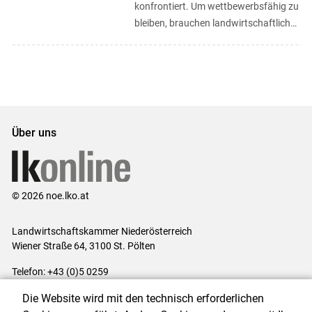
konfrontiert. Um wettbewerbsfähig zu
bleiben, brauchen landwirtschaftliche
Betriebe Innovationskapazität und vor
...
Über uns
© 2026 noe.lko.at
Landwirtschaftskammer Niederösterreich
Wiener Straße 64, 3100 St. Pölten
Telefon: +43 (0)5 0259
E-Mail:
office@lk-noe.at
Die Website wird mit den technisch erforderlichen
Impressum
|
Kontakt
|
Datenschutzerklärung
|
Barrierefreiheit
|