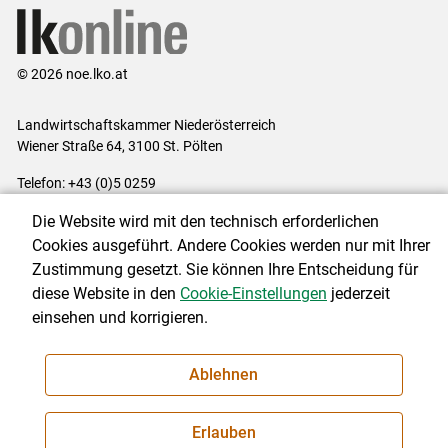
© 2026 noe.lko.at
Landwirtschaftskammer Niederösterreich
Wiener Straße 64, 3100 St. Pölten
Telefon: +43 (0)5 0259
E-Mail:
office@lk-noe.at
Die Website wird mit den technisch erforderlichen
Impressum
|
Kontakt
|
Datenschutzerklärung
|
Barrierefreiheit
|
Cookies ausgeführt. Andere Cookies werden nur mit Ihrer
Cookie-Einstellungen
Zustimmung gesetzt. Sie können Ihre Entscheidung für
diese Website in den
Cookie-Einstellungen
jederzeit
einsehen und korrigieren.
NEWSLETTER
Ablehnen
Erlauben