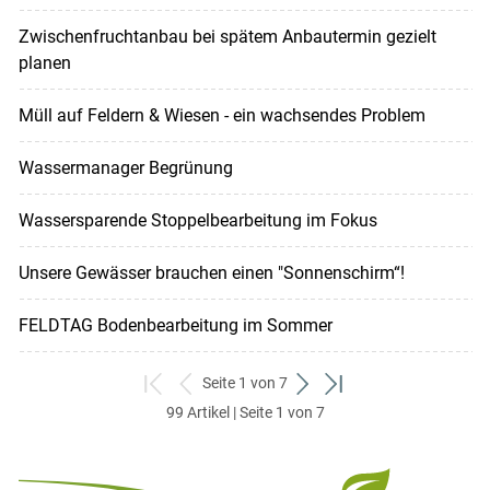
Zwischenfruchtanbau bei spätem Anbautermin gezielt
planen
Müll auf Feldern & Wiesen - ein wachsendes Problem
Wassermanager Begrünung
Wassersparende Stoppelbearbeitung im Fokus
Unsere Gewässer brauchen einen "Sonnenschirm“!
FELDTAG Bodenbearbeitung im Sommer
Seite 1 von 7
zum
zurück
weiter
zum
99 Artikel | Seite 1 von 7
ersten
zum
zum
letzten
Set
vorigen
nächsten
Set
Set
Set