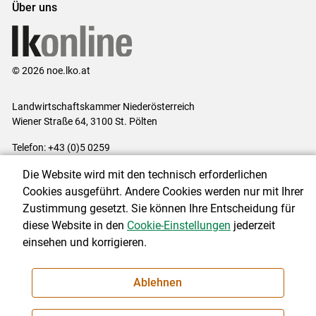
Über uns
© 2026 noe.lko.at
Landwirtschaftskammer Niederösterreich
Wiener Straße 64, 3100 St. Pölten
Telefon: +43 (0)5 0259
E-Mail:
office@lk-noe.at
Die Website wird mit den technisch erforderlichen
Impressum
|
Kontakt
|
Datenschutzerklärung
|
Barrierefreiheit
|
Cookies ausgeführt. Andere Cookies werden nur mit Ihrer
Cookie-Einstellungen
Zustimmung gesetzt. Sie können Ihre Entscheidung für
diese Website in den
Cookie-Einstellungen
jederzeit
einsehen und korrigieren.
NEWSLETTER
Ablehnen