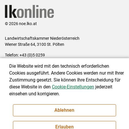
© 2026 noe.lko.at
Landwirtschaftskammer Niederösterreich
Wiener Straße 64, 3100 St. Pölten
Telefon: +43 (0)5 0259
E-Mail:
office@lk-noe.at
Die Website wird mit den technisch erforderlichen
Impressum
|
Kontakt
|
Datenschutzerklärung
|
Barrierefreiheit
|
Cookies ausgeführt. Andere Cookies werden nur mit Ihrer
Cookie-Einstellungen
Zustimmung gesetzt. Sie können Ihre Entscheidung für
diese Website in den
Cookie-Einstellungen
jederzeit
einsehen und korrigieren.
NEWSLETTER
Ablehnen
Erlauben