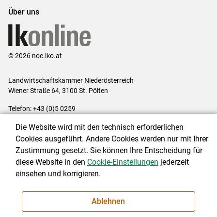
Über uns
© 2026 noe.lko.at
Landwirtschaftskammer Niederösterreich
Wiener Straße 64, 3100 St. Pölten
Telefon: +43 (0)5 0259
E-Mail:
office@lk-noe.at
Die Website wird mit den technisch erforderlichen
Impressum
|
Kontakt
|
Datenschutzerklärung
|
Barrierefreiheit
|
Cookies ausgeführt. Andere Cookies werden nur mit Ihrer
Cookie-Einstellungen
Zustimmung gesetzt. Sie können Ihre Entscheidung für
diese Website in den
Cookie-Einstellungen
jederzeit
einsehen und korrigieren.
NEWSLETTER
Ablehnen