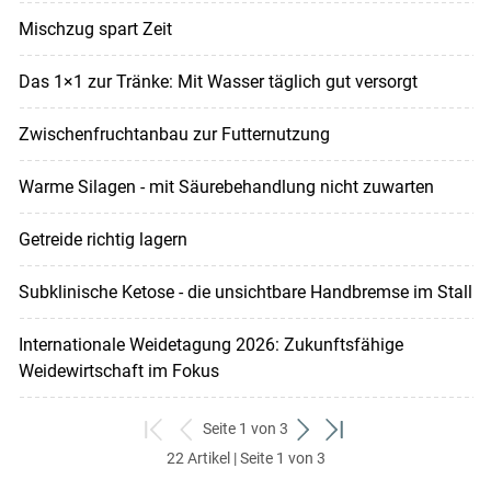
Mischzug spart Zeit
Das 1×1 zur Tränke: Mit Wasser täglich gut versorgt
Zwischenfruchtanbau zur Futternutzung
Warme Silagen - mit Säurebehandlung nicht zuwarten
Getreide richtig lagern
Subklinische Ketose - die unsichtbare Handbremse im Stall
Internationale Weidetagung 2026: Zukunftsfähige
Weidewirtschaft im Fokus
Seite 1 von 3
zum
zurück
weiter
zum
22 Artikel | Seite 1 von 3
ersten
zum
zum
letzten