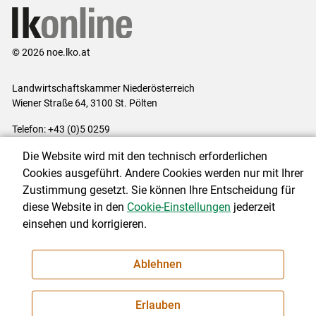
© 2026 noe.lko.at
Landwirtschaftskammer Niederösterreich
Wiener Straße 64, 3100 St. Pölten
Telefon: +43 (0)5 0259
E-Mail:
office@lk-noe.at
Die Website wird mit den technisch erforderlichen
Impressum
|
Kontakt
|
Datenschutzerklärung
|
Barrierefreiheit
|
Cookies ausgeführt. Andere Cookies werden nur mit Ihrer
Cookie-Einstellungen
Zustimmung gesetzt. Sie können Ihre Entscheidung für
diese Website in den
Cookie-Einstellungen
jederzeit
einsehen und korrigieren.
NEWSLETTER
Ablehnen
Erlauben