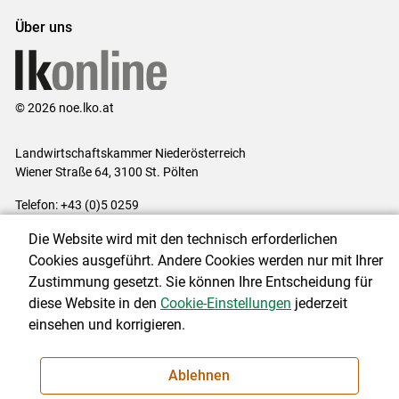
Über uns
© 2026 noe.lko.at
Landwirtschaftskammer Niederösterreich
Wiener Straße 64, 3100 St. Pölten
Telefon: +43 (0)5 0259
E-Mail:
office@lk-noe.at
Die Website wird mit den technisch erforderlichen
Impressum
|
Kontakt
|
Datenschutzerklärung
|
Barrierefreiheit
|
Cookies ausgeführt. Andere Cookies werden nur mit Ihrer
Cookie-Einstellungen
Zustimmung gesetzt. Sie können Ihre Entscheidung für
diese Website in den
Cookie-Einstellungen
jederzeit
einsehen und korrigieren.
NEWSLETTER
Ablehnen