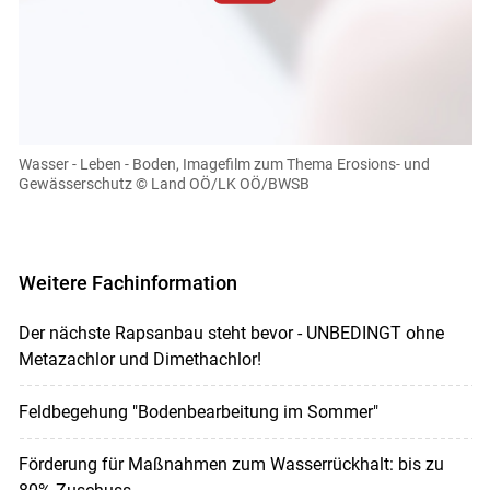
Zum Abspielen von YouTube-Videos auf dieser Website
müssen Cookies gesetzt werden
.
Für weitere Informationen lesen Sie bitte unsere
Datenschutzerklärung
.Sie können Ihre Entscheidung für
diese Website in den Cookie-Einstellungen jederzeit
einsehen und korrigieren
Wasser - Leben - Boden, Imagefilm zum Thema Erosions- und
Gewässerschutz
© Land OÖ/LK OÖ/BWSB
Cookies Einstellungen
Akzeptieren
Weitere Fachinformation
Der nächste Rapsanbau steht bevor - UNBEDINGT ohne
Metazachlor und Dimethachlor!
Feldbegehung "Bodenbearbeitung im Sommer"
Förderung für Maßnahmen zum Wasserrückhalt: bis zu