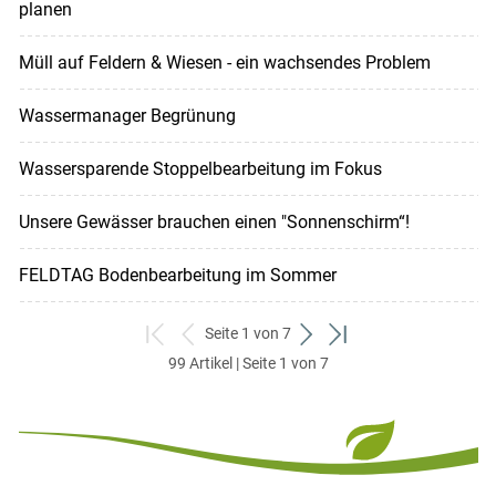
planen
Müll auf Feldern & Wiesen - ein wachsendes Problem
Wassermanager Begrünung
Wassersparende Stoppelbearbeitung im Fokus
Unsere Gewässer brauchen einen "Sonnenschirm“!
FELDTAG Bodenbearbeitung im Sommer
Seite 1 von 7
zum
zurück
weiter
zum
99 Artikel | Seite 1 von 7
ersten
zum
zum
letzten
Set
vorigen
nächsten
Set
Set
Set