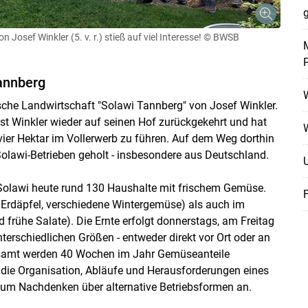
g
 Josef Winkler (5. v. r.) stieß auf viel Interesse!
© BWSB
M
Tannberg
ische Landwirtschaft "Solawi Tannberg" von Josef Winkler.
t Winkler wieder auf seinen Hof zurückgekehrt und hat
f vier Hektar im Vollerwerb zu führen. Auf dem Weg dorthin
Solawi-Betrieben geholt - insbesondere aus Deutschland.
e Solawi heute rund 130 Haushalte mit frischem Gemüse.
 Erdäpfel, verschiedene Wintergemüse) als auch im
frühe Salate). Die Ernte erfolgt donnerstags, am Freitag
terschiedlichen Größen - entweder direkt vor Ort oder an
esamt werden 40 Wochen im Jahr Gemüseanteile
in die Organisation, Abläufe und Herausforderungen eines
zum Nachdenken über alternative Betriebsformen an.