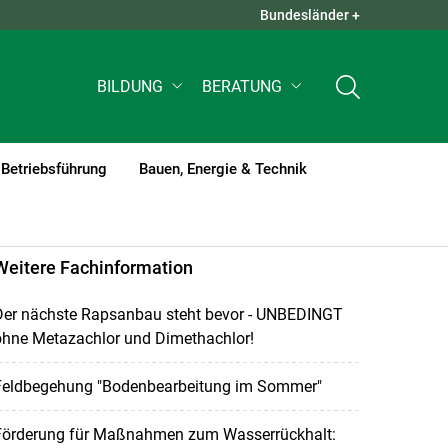
Bundesländer +
QUICK LINKS +
BILDUNG
BERATUNG
Betriebsführung
Bauen, Energie & Technik
Weitere Fachinformation
Der nächste Rapsanbau steht bevor - UNBEDINGT
ohne Metazachlor und Dimethachlor!
Feldbegehung "Bodenbearbeitung im Sommer"
Förderung für Maßnahmen zum Wasserrückhalt: