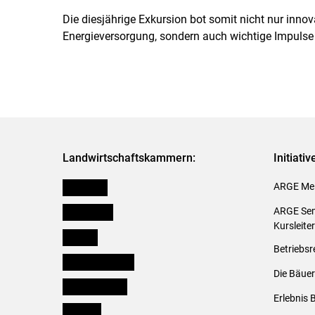
Die diesjährige Exkursion bot somit nicht nur inno
Energieversorgung, sondern auch wichtige Impulse f
Landwirtschaftskammern:
Initiati
Österreich
ARGE Mei
Burgenland
ARGE Sem
Kursleite
Kärnten
Betriebsr
Niederösterreich
Die Bäuer
Oberösterreich
Erlebnis 
Salzburg