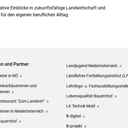
vative Einblicke in zukunftsfähige Landwirtschaft und
ür den eigenen beruflichen Alltag.
ven und Partner
Landjugend Niederösterreich
ster in NÖ
Ländliches Fortbildungsinstitut (L
inarbäuerinnen und
Lehrlings- u. Fachausbildungsstell
rinnen
Lebensqualität Bauernhof
estaurant "Zum Landwirt"
LK Technik Mold
innen in Niederösterreich
lk digital
Bauernhof
lk projekt