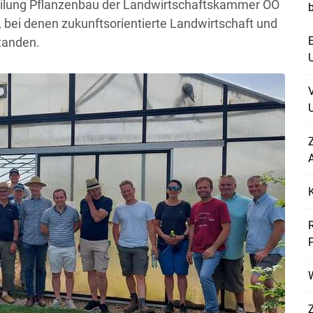
ilung Pflanzenbau der Landwirtschaftskammer OÖ
 bei denen zukunftsorientierte Landwirtschaft und
E
tanden.
U
U
Z
A
Skip to main content
W