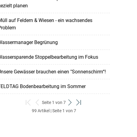
ezielt planen
üll auf Feldern & Wiesen - ein wachsendes
Problem
Wassermanager Begrünung
Wassersparende Stoppelbearbeitung im Fokus
Unsere Gewässer brauchen einen "Sonnenschirm“!
FELDTAG Bodenbearbeitung im Sommer
Seite 1 von 7
zum
zurück
weiter
zum
99 Artikel | Seite 1 von 7
ersten
zum
zum
letzten
Set
vorigen
nächsten
Set
Set
Set