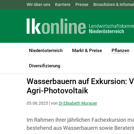
Landwirtschaftskammern:
Wir über uns
Karriere
Presse
ÖSTERREICH
Broschüren & Infomat
BGLD
KTN
Niederösterreich
Markt & Preise
Pflanzen
(c
LK Niederösterreich
Pflanzen
Boden-, Wasserschutz & Düngu
Diversifizierung
Wasserbauern auf Exkursion: Vo
Agri-Photovoltaik
05.06.2025 | von
DI Elisabeth Murauer
Im Rahmen ihrer jährlichen Fachexkursion ma
bestehend aus Wasserbauern sowie Berateri