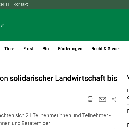
erial
NÖ
Kontakt
OÖ
SBG
STMK
TIROL
VBG
WIEN
Tiere
Forst
Bio
Förderungen
Recht & Steuer
urrent)1
ng
n solidarischer Landwirtschaft bis
chten sich 21 Teilnehmerinnen und Teilnehmer -
nnen und Beratern der