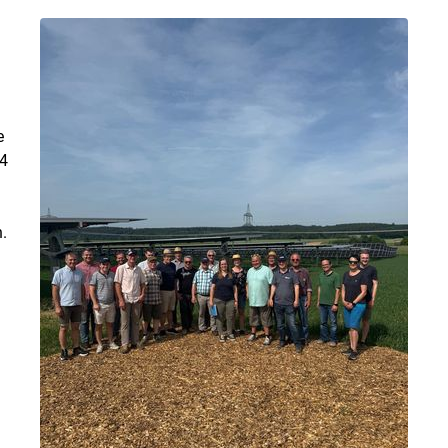
e
94
.
n