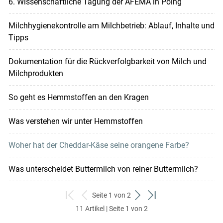
6. Wissenschaftliche Tagung der AFEMA in Poing
Milchhygienekontrolle am Milchbetrieb: Ablauf, Inhalte und
Tipps
Dokumentation für die Rückverfolgbarkeit von Milch und
Milchprodukten
So geht es Hemmstoffen an den Kragen
Was verstehen wir unter Hemmstoffen
Woher hat der Cheddar-Käse seine orangene Farbe?
Was unterscheidet Buttermilch von reiner Buttermilch?
Seite 1 von 2
zum
zurück
weiter
zum
11 Artikel | Seite 1 von 2
ersten
zum
zum
letzten