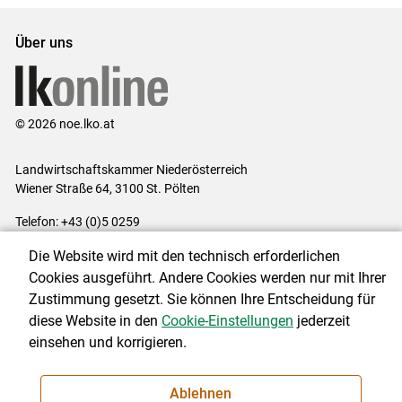
Über uns
© 2026 noe.lko.at
Landwirtschaftskammer Niederösterreich
Wiener Straße 64, 3100 St. Pölten
Telefon: +43 (0)5 0259
E-Mail:
office@lk-noe.at
Die Website wird mit den technisch erforderlichen
Impressum
|
Kontakt
|
Datenschutzerklärung
|
Barrierefreiheit
|
Cookies ausgeführt. Andere Cookies werden nur mit Ihrer
Cookie-Einstellungen
Zustimmung gesetzt. Sie können Ihre Entscheidung für
diese Website in den
Cookie-Einstellungen
jederzeit
einsehen und korrigieren.
NEWSLETTER
Ablehnen