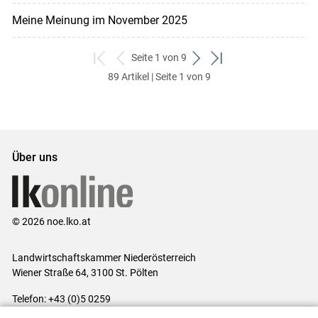
Meine Meinung im November 2025
Seite 1 von 9
zum
zurück
weiter
zum
89 Artikel | Seite 1 von 9
ersten
zum
zum
letzten
Set
vorigen
nächsten
Set
Set
Set
Über uns
© 2026 noe.lko.at
Landwirtschaftskammer Niederösterreich
Wiener Straße 64, 3100 St. Pölten
Telefon: +43 (0)5 0259
E-Mail:
office@lk-noe.at