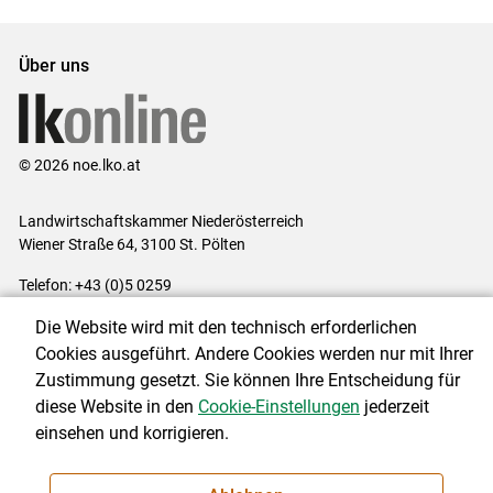
Über uns
© 2026 noe.lko.at
Landwirtschaftskammer Niederösterreich
Wiener Straße 64, 3100 St. Pölten
Telefon: +43 (0)5 0259
E-Mail:
office@lk-noe.at
Die Website wird mit den technisch erforderlichen
Impressum
|
Kontakt
|
Datenschutzerklärung
|
Barrierefreiheit
|
Cookies ausgeführt. Andere Cookies werden nur mit Ihrer
Cookie-Einstellungen
Zustimmung gesetzt. Sie können Ihre Entscheidung für
diese Website in den
Cookie-Einstellungen
jederzeit
einsehen und korrigieren.
NEWSLETTER