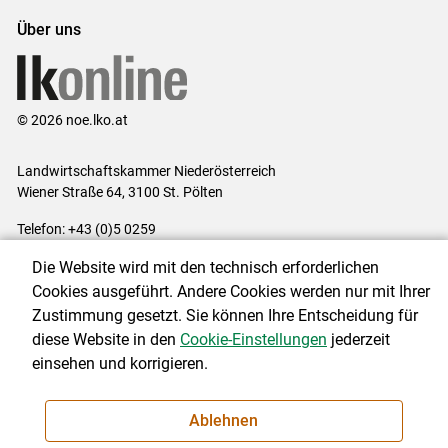
Über uns
© 2026 noe.lko.at
Landwirtschaftskammer Niederösterreich
Wiener Straße 64, 3100 St. Pölten
Telefon: +43 (0)5 0259
E-Mail:
office@lk-noe.at
Die Website wird mit den technisch erforderlichen
Impressum
|
Kontakt
|
Datenschutzerklärung
|
Barrierefreiheit
|
Cookies ausgeführt. Andere Cookies werden nur mit Ihrer
Cookie-Einstellungen
Zustimmung gesetzt. Sie können Ihre Entscheidung für
diese Website in den
Cookie-Einstellungen
jederzeit
einsehen und korrigieren.
NEWSLETTER
Ablehnen