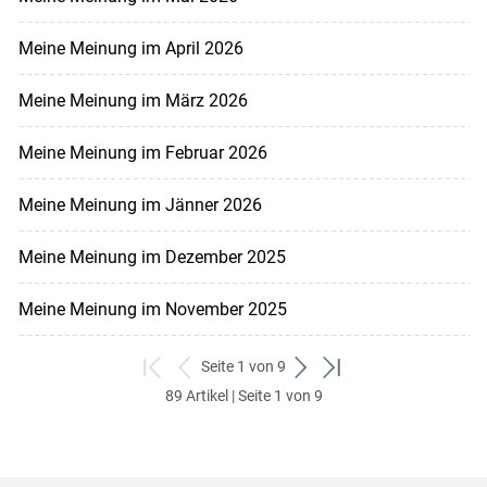
Meine Meinung im April 2026
Meine Meinung im März 2026
Meine Meinung im Februar 2026
Meine Meinung im Jänner 2026
Meine Meinung im Dezember 2025
Meine Meinung im November 2025
Seite 1 von 9
zum
zurück
weiter
zum
89 Artikel | Seite 1 von 9
ersten
zum
zum
letzten
Set
vorigen
nächsten
Set
Set
Set